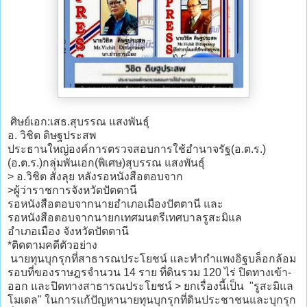
ศิษย์เอก:เสธ.สุบรรณ แสงพันธุ์
อ. วิชิต ดิษฐประสพ
ประธานใหญ่องค์การตรวจสอบการใช้อำนาจรัฐ(อ.ต.ร.)
(อ.ต.ร.)กลุ่มพันเอก(พิเศษ)สุบรรณ แสงพันธุ์
> อ.วิชิต สั่งลุย หลังรอหนังสือตอบจาก
>ผู้ว่าราชการจังหวัดปัตตานี
รอหนังสือตอบจากนายอำเภอเมืองปัตตานี และ
รอหนังสือตอบจากนายกเทศมนตรีเทศบาลรูสะมิแล
อำเภอเมือง จังหวัดปัตตานี
*ติดตามคดีตัวอย่าง
นายทุนบุกรุกที่สาธารณประโยชน์ และทำกำแพงอิฐบล็อกล้อม
รอบที่ของราษฎรจำนวน 14 ราย ที่ดินรวม 120 ไร่ ปิดทางเข้า-
ออก และปิดทางสาธารณประโยชน์ > ยกเรื่องนี้เป็น "รูสะมิแล
โมเดล" ในการแก้ปัญหานายทุนบุกรุกที่ดินประชาชนและบุกรุก