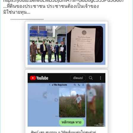
https://youtu.be/woLMBJBjBmA?si=GuB8gcS53Pd3G687
...ที่ดินของประชาชน ประชาชนต้องเป็นเจ้าของ
มิใช่นายทุน...
............................