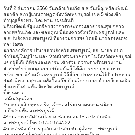
วันที่ 2 ธันวาคม 2566 วันคล้ายวันเกิด ส.ส.วันเพ็ญ พร้อมพัฒน์
สมาชิก สภาผู้แทนราษฎร จังหวัดเพชรบูรณ์ เขต 5 ช่วงเช้า
ทำบุญเลี้ยงพระ โดยท่าน รมช.สันติ
พร้อมพัฒน์ รัฐมนตรีช่วยว่าการกระทรวงสาธารณสุข กล่าว
อวยพรวันเกิด และขอบคุณ พี่น้องชาวจังหวัดเพชรบูรณ์ และ
ส.ส.ในจังหวัดเพชรบูรณ์ ทีมาร่วมอวยพร โดยมี นายอรรคเดช
ทองใจสด
นายกองค์การบริหารส่วนจังหวัดเพชรบูรณ์, สจ. นายก อบต.
กำนัน/ผู้ใหญ่บ้าน และ หัวหน้าส่วนราชการ ในจังหวัดเพชรบูรณ์
แขกผู้มีเกียติที่รักและเคารพ เข้าร่วม อวยพร พร้อมร่วมงาน
สังสรรค์อย่างสนุกเฮฮาพร้อมกันนี้ ได้มีการออกบูธ อาหาร
อร่อย ของดีจังหวัดเพชรบูรณ์ ให้พี่น้องประชาชนได้รับประทาน
กันยังมีความสุข ณ หลังปั๊มแก๊ส บ้านโคกตายอ ตำบลบึงสามพัน
อำเภอบึงสามพัน จังหวัด เพชรบูรณ์
ที่ผ่านมา./
:สนับสนุนโดย
#นายบุญเลิศ พุทธเจริญ เจ้าของไร่มะขามหวาน ชนิกา
อ.บึงสามพัน จ.เพชรบูรณ์
#ร้านอาหารอัศวินเป็ดย่าง ซอยหมอธวัช อ.บึงสามพัน
จ.เพชรบูรณ์ โทร 097- 097-4222
#นายจิรพัฒน์ บวรกุล/แดง บึงสามพัน ผู้สื่อข่าวเพชรบูรณ์
สมาคมหนังสือพิมพ์ส่วนภูมิภาคแห่งประเทศไทย