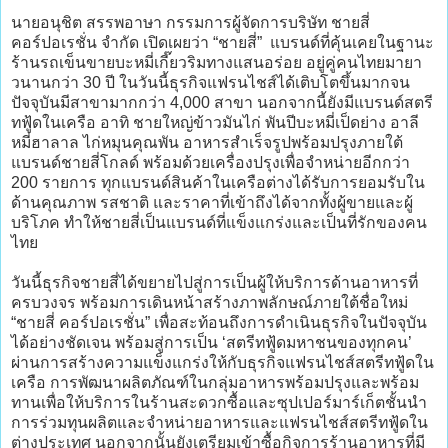
นายอนุชิต สรรพอาษา กรรมการผู้จัดการบริษัท ชายสี่
คอร์ปอเรชั่น จำกัด เปิดเผยว่า “ชายสี่” แบรนด์ที่คุ้นเคยในฐานะ
ร้านรถเข็นขายบะหมี่เกี๊ยวริมทางแสนอร่อย อยู่คู่คนไทยมายา
วนานกว่า 30 ปี ในวันนี้ธุรกิจแฟรนไชส์ได้เติบโตขึ้นมากจน
ปัจจุบันมีสาขามากกว่า 4,000 สาขา นอกจากนี้ยังมีแบรนด์สตรี
ทฟู้ดในเครือ อาทิ ชายใหญ่ข้าวมันไก่ พันปีบะหมี่เป็ดย่าง อาลี
หมี่ฮาลาล ไก่หมุนคุณพัน อาหารสำเร็จรูปพร้อมปรุงภายใต้
แบรนด์ชายสี่โกลด์ พร้อมด้วยเครื่องปรุงเพื่อจำหน่ายอีกกว่า
200 รายการ ทุกแบรนด์สินค้าในเครือต่างได้รับการยอมรับใน
ด้านคุณภาพ รสชาติ และราคาที่เข้าถึงได้จากทั้งผู้ขายและผู้
บริโภค ทำให้ชายสี่เป็นแบรนด์ที่แข็งแกร่งและเป็นที่รักของคน
ไทย
วันนี้ธุรกิจชายสี่ได้ขยายไปสู่การเป็นผู้ให้บริการด้านอาหารที่
ครบวงจร พร้อมการเดินหน้าสร้างภาพลักษณ์ภายใต้ชื่อใหม่
“ชายสี่ คอร์ปอเรชั่น” เพื่อสะท้อนถึงการดำเนินธุรกิจในปัจจุบัน
ได้อย่างชัดเจน พร้อมสู่การเป็น ‘สตรีทฟู้ดมหาชนของทุกคน’
ผ่านการสร้างความแข็งแกร่งให้กับธุรกิจแฟรนไชส์สตรีทฟู้ดใน
เครือ การพัฒนาผลิตภัณฑ์ในกลุ่มอาหารพร้อมปรุงและพร้อม
ทานเพื่อให้บริการในร้านสะดวกซื้อและซุปเปอร์มาร์เก็ตชั้นนำ
การร่วมทุนผลิตและจำหน่ายอาหารและแฟรนไชส์สตรีทฟู้ดใน
ต่างประเทศ นอกจากนั้นยังเตรียมเข้าซื้อกิจการร้านอาหารที่มี