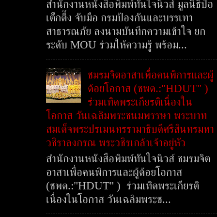
สำนักงานหนังสือพิมพ์ทันใจนิวส์ มูลนิธิป่อ
เต็กตึ๊ง จับมือ กรมป้องกันและบรรเทา
สาธารณภัย ลงนามบันทึกความเข้าใจ ยก
ระดับ MOU ร่วมให้ความรู้ พร้อม...
ชมรมจิตอาสาเพื่อคนพิการและผู้
ด้อยโอกาส (ชพด.:"HDUT" )
ร่วมเทิดพระเกียรติเนื่องใน
โอกาส วันเฉลิมพระชนมพรรษา พระบาท
สมเด็จพระปรเมนทรรามาธิบดีศรีสินทรมหา
วชิราลงกรณ พระวชิรเกล้าเจ้าอยู่หัว
สำนักงานหนังสือพิมพ์ทันใจนิวส์ ชมรมจิต
อาสาเพื่อคนพิการและผู้ด้อยโอกาส
(ชพด.:"HDUT" ) ร่วมเทิดพระเกียรติ
เนื่องในโอกาส วันเฉลิมพระช...