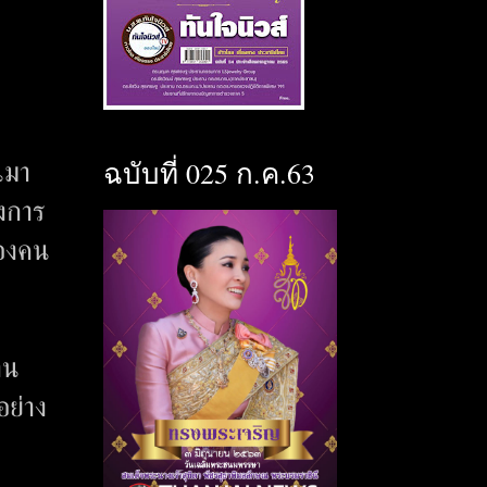
ฉบับที่ 025 ก.ค.63
นมา
างการ
ของคน
าน
อย่าง