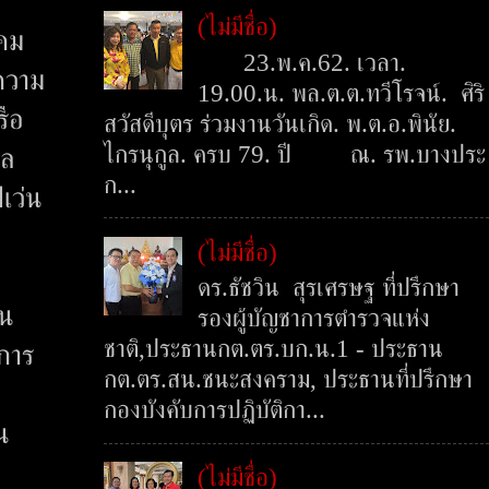
(ไม่มีชื่อ)
งคม
23.พ.ค.62. เวลา.
ความ
19.00.น. พล.ต.ต.ทวีโรจน์. ศิริ
รือ
สวัสดีบุตร ร่วมงานวันเกิด. พ.ต.อ.พินัย.
ไกรนุกูล. ครบ 79. ปี ณ. รพ.บางประ
ุล
ก...
เว่น
(ไม่มีชื่อ)
ดร.ธัชวิน สุรเศรษฐ ที่ปรึกษา
ใน
รองผู้บัญชาการตำรวจแห่ง
ชาติ,ประธานกต.ตร.บก.น.1 - ประธาน
การ
กต.ตร.สน.ชนะสงคราม, ประธานที่ปรึกษา
กองบังคับการปฏิบัติกา...
น
(ไม่มีชื่อ)