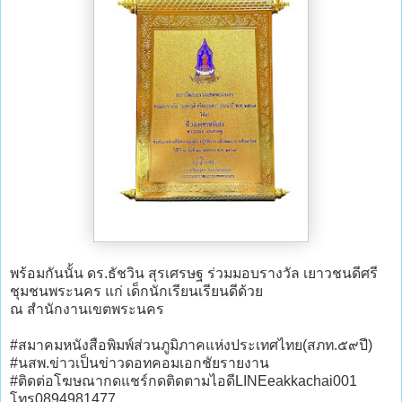
พร้อมกันนั้น ดร.ธัชวิน สุรเศรษฐ ร่วมมอบรางวัล เยาวชนดีศรี
ชุมชนพระนคร แก่ เด็กนักเรียนเรียนดีด้วย
ณ สำนักงานเขตพระนคร
#สมาคมหนังสือพิมพ์ส่วนภูมิภาคแห่งประเทศไทย(สภท.๕๙ปี)
#นสพ.ข่าวเป็นข่าวดอทคอมเอกชัยรายงาน
#ติดต่อโฆษณากดแชร์กดติดตามไอดีLINEeakkachai001
โทร0894981477