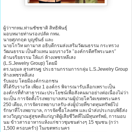
ผู้ว่าฯกทม.ท่านชัชชาติ สิทธิพันธุ์
มอบหมายท่านรองปลัด กทม.
นายศุภกฤต บุญขันธ์ และ
นายโกวิท ผกามาส อธิบดีกรมส่งเสริมวัฒนธรรม กระทรวง
วัฒนธรรม เป็นตัวแทน มอบรางวัล "องค์กรดีศรีพระนคร"
ด้านจริยธรรม ให้แก่ ห้างเพชรหลีเสง
(L.S.Jewelry Group) โดยมี
ดร.นฤมล สุรเศรษฐ ประธานกรรมการกลุ่ม L.S.Jewelry Group
ห้างเพชรหลีเสง
รับมอบ โดยมีองค์กรเอกชน
ที่ได้รับรางวัล เพียง 1 องค์กร พิจารณารับเลือกเพราะเป็น
องค์กรที่ทำสาธารณะประโยชน์เพื่อสังคมมาอย่างต่อเนื่องไม่ว่า
จะเป็น การจัดตั้งโรงพยาบาลสนามผู้ป่วยโควิดเขตพระนคร
250 เตียง, การจัดรถพยาบาลรับ-ส่งผู้ป่วยที่ขาดทุนทรัพย์ไป
รักษาที่โรงพยาบาล, การจัดซื้อโลงศพ และนำส่งประกอบพิธีส่ง
ดวงวิญญาณสู่สุขคติแก่ญาติผู้เสียชีวิตที่ไม่มีทุนทรัพย์, การมอบ
นม ข้าวสารอาหารแห้งแก่ชาวชุมชนต่างๆ 15 ชุมชน (กว่า
1,500 ครอบครัว) ในเขตพระนคร