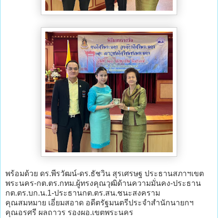
พร้อมด้วย ดร.พีรวัฒน์-ดร.ธัชวิน สุรเศรษฐ ประธานสภาฯเขต
พระนคร-กต.ตร.กทม.ผู้ทรงคุณวุฒิด้านความมั่นคง-ประธาน
กต.ตร.บก.น.1-ประธานกต.ตร.สน.ชนะสงคราม
คุณสมหมาย เอี่ยมสอาด อดีตรัฐมนตรีประจำสำนักนายกฯ
คุณอรศรี ผลถาวร รองผอ.เขตพระนคร