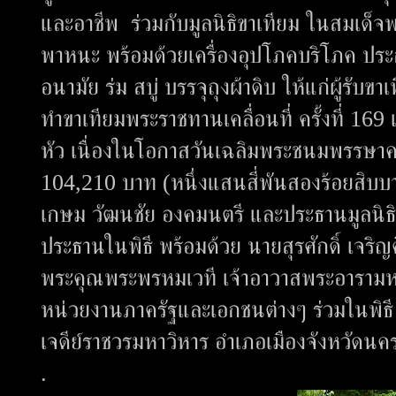
และอาชีพ ร่วมกับมูลนิธิขาเทียม ในสมเด็จ
พาหนะ พร้อมด้วยเครื่องอุปโภคบริโภค ประก
อนามัย ร่ม สบู่ บรรจุถุงผ้าดิบ ให้แก่ผู้รั
ทำขาเทียมพระราชทานเคลื่อนที่ ครั้งที่ 169 
หัว เนื่องในโอกาสวันเฉลิมพระชนมพรรษา
104,210 บาท (หนึ่งแสนสี่พันสองร้อยสิบบ
เกษม วัฒนชัย องคมนตรี และประธานมูลนิธ
ประธานในพิธี พร้อมด้วย นายสุรศักดิ์ เจริญ
พระคุณพระพรหมเวที เจ้าอาวาสพระอารามห
หน่วยงานภาครัฐและเอกชนต่างๆ ร่วมในพิธ
เจดีย์ราชวรมหาวิหาร อำเภอเมืองจังหวัดน
.