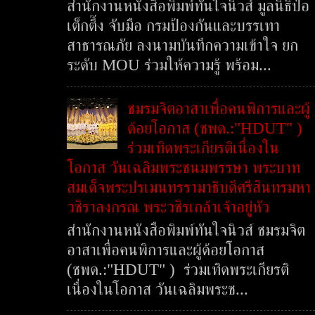
สำนักงานหนังสือพิมพ์ทันใจนิวส์ มูลนิธิป่อ
เต็กตึ๊ง จับมือ กรมป้องกันและบรรเทา
สาธารณภัย ลงนามบันทึกความเข้าใจ ยก
ระดับ MOU ร่วมให้ความรู้ พร้อม...
ชมรมจิตอาสาเพื่อคนพิการและผู้
ด้อยโอกาส (ชพด.:"HDUT" )
ร่วมเทิดพระเกียรติเนื่องใน
โอกาส วันเฉลิมพระชนมพรรษา พระบาท
สมเด็จพระปรเมนทรรามาธิบดีศรีสินทรมหา
วชิราลงกรณ พระวชิรเกล้าเจ้าอยู่หัว
สำนักงานหนังสือพิมพ์ทันใจนิวส์ ชมรมจิต
อาสาเพื่อคนพิการและผู้ด้อยโอกาส
(ชพด.:"HDUT" ) ร่วมเทิดพระเกียรติ
เนื่องในโอกาส วันเฉลิมพระช...