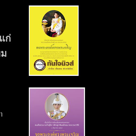
แก่
ยม
า