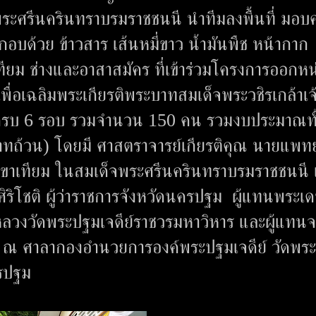
พระศรีนครินทราบรมราชชนนี นำทีมลงพื้นที่ มอบค
อบด้วย ข้าวสาร เส้นหมี่ขาว น้ำมันพืช หน้ากาก
บขาเทียม ช่างและอาสาสมัคร ที่เข้าร่วมโครงการออกห
เพื่อเฉลิมพระเกียรติพระบาทสมเด็จพระวชิรเกล้าเจ้
ครบ 6 รอบ รวมจำนวน 150 คน รวมงบประมาณทั้ง
าทถ้วน) โดยมี ศาสตราจารย์เกียรติคุณ นายแพทย
ิขาเทียม ในสมเด็จพระศรีนครินทราบรมราชชนนี 
ศิริโชติ ผู้ว่าราชการจังหวัดนครปฐม ผู้แทนพระเ
ลวงวัดพระปฐมเจดีย์ราชวรมหาวิหาร และผู้แทน
ี ณ ศาลากองอำนวยการองค์พระปฐมเจดีย์ วัดพร
ครปฐม