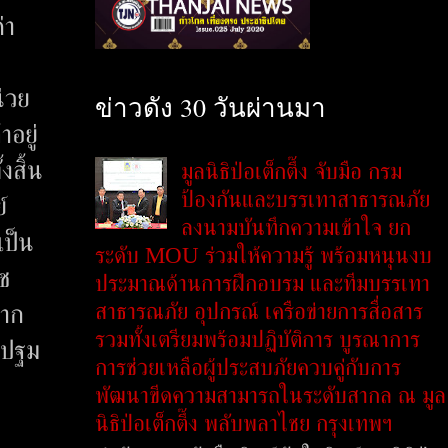
่า
น่วย
ข่าวดัง 30 วันผ่านมา
าอยู่
สิ้น
มูลนิธิป่อเต็กตึ๊ง จับมือ กรม
ป้องกันและบรรเทาสาธารณภัย
์
ลงนามบันทึกความเข้าใจ ยก
เป็น
ระดับ MOU ร่วมให้ความรู้ พร้อมหนุนงบ
ดช
ประมาณด้านการฝึกอบรม และทีมบรรเทา
สาธารณภัย อุปกรณ์ เครือข่ายการสื่อสาร
จาก
รวมทั้งเตรียมพร้อมปฏิบัติการ บูรณาการ
ะปฐม
การช่วยเหลือผู้ประสบภัยควบคู่กับการ
พัฒนาขีดความสามารถในระดับสากล ณ มูล
นิธิป่อเต็กตึ๊ง พลับพลาไชย กรุงเทพฯ