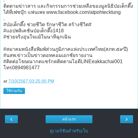
ติดตามข่าวสาร และกิจกรรมการช่วยเหลือของมูลนิธิป่อเต็กตึ๊ง
ได้ที่เฟซบุ๊ก แฟนเพจ www.facebook.com/atpohtecktung
.
#ป่อเต็กตึ๊ง ช่วยชีวิต รักษาชีวิต สร้างชีวิต#
#แอปพลิเคชันป่อเต็กตึ๊ง1418
#ช่วยจริงอุ่นใจแม้ในนาทีฉุกเฉิน
#สมาคมหนังสือพิมพ์ส่วนภูมิภาคแห่งประเทศไทย(สภท.๕๙ปี)
#นสพ.ข่าวเป็นข่าวดอทคอมเอกชัยรายงาน
#ติดต่อโฆษณากดแชร์กดติดตามไอดีLINEeakkachai001
โทร0894981477
at
7/10/2567 03:25:00 PM
ใช้ร่วมกัน
‹
›
หน้าแรก
ดูเวอร์ชันสำหรับเว็บ