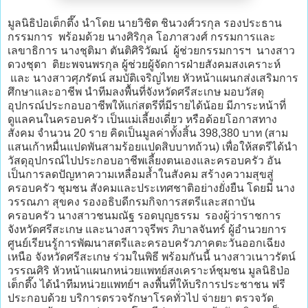
มูลนิธิป่อเต็กตึ๊ง นำโดย นายวิชิต ชินวงศ์วรกุล รองประธาน
กรรมการ พร้อมด้วย นางศิริกุล โอภาสวงศ์ กรรมการและ
เลขาธิการ นางชุติมา ตันติศิริวัฒน์ ผู้ช่วยกรรมการฯ นางสาว
ดวงชุตา ติยะพจนพรกุล ผู้ช่วยผู้จัดการฝ่ายสังคมสงเคราะห์
และ นางสาวศุภรัตน์ สมบัติเจริญไทย หัวหน้าแผนกส่งเสริมการ
ศึกษาและอาชีพ นำทีมลงพื้นที่จังหวัดศรีสะเกษ มอบวัสดุ
อุปกรณ์ประกอบอาชีพให้แก่สตรีที่มีรายได้น้อย มีภาระหน้าที่
ดูแลคนในครอบครัว เป็นแม่เลี้ยงเดี่ยว หรือด้อยโอกาสทาง
สังคม จำนวน 20 ราย คิดเป็นมูลค่าทั้งสิ้น 398,380 บาท (สาม
แสนเก้าหมื่นแปดพันสามร้อยแปดสิบบาทถ้วน) เพื่อให้สตรีได้นำ
วัสดุอุปกรณ์ไปประกอบอาชีพเลี้ยงตนเองและครอบครัว อัน
เป็นการลดปัญหาความเหลื่อมล้ำในสังคม สร้างความสุขสู่
ครอบครัว ชุมชน สังคมและประเทศชาติอย่างยั่งยืน โดยมี นาง
วรรณภา สุขคง รองอธิบดีกรมกิจการสตรีและสถาบัน
ครอบครัว นางสาวชนมณัฐ รอดบุญธรรม รองผู้ว่าราชการ
จังหวัดศรีสะเกษ และนางสาวจุรีพร ภิบาลจันทร์ ผู้อำนวยการ
ศูนย์เรียนรู้การพัฒนาสตรีและครอบครัวภาคตะวันออกเฉียง
เหนือ จังหวัดศรีสะเกษ ร่วมในพิธี พร้อมกันนี้ นางสาวเนาวรัตน์
วรรณศิริ หัวหน้าแผนกหน่วยแพทย์สงเคราะห์ชุมชน มูลนิธิป่อ
เต็กตึ๊ง ได้นำทีมหน่วยแพทย์ฯ ลงพื้นที่ให้บริการประชาชน ฟรี
ประกอบด้วย บริการตรวจรักษาโรคทั่วไป จ่ายยา ตรวจวัด