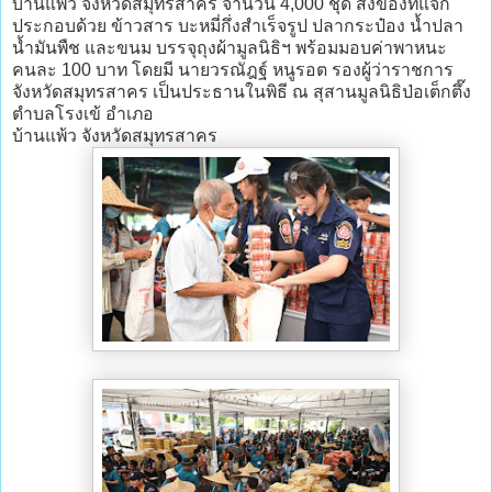
บ้านแพ้ว จังหวัดสมุทรสาคร จำนวน 4,000 ชุด สิ่งของที่แจก
ประกอบด้วย ข้าวสาร บะหมี่กึ่งสำเร็จรูป ปลากระป๋อง น้ำปลา
น้ำมันพืช และขนม บรรจุถุงผ้ามูลนิธิฯ พร้อมมอบค่าพาหนะ
คนละ 100 บาท โดยมี นายวรณัฎฐ์ หนูรอต รองผู้ว่าราชการ
จังหวัดสมุทรสาคร เป็นประธานในพิธี ณ สุสานมูลนิธิป่อเต็กตึ๊ง
ตำบลโรงเข้ อำเภอ
บ้านแพ้ว จังหวัดสมุทรสาคร