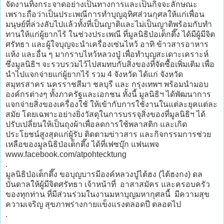
จัดงานทิ้งกระจาดอย่างเป็นทางการและเป็นกิจจะลักษณะ
เพราะถือว่าเป็นประเพณีการทำบุญอุทิศส่วนกุศลให้แก่เพื่อน
มนุษย์ที่ล่วงลับไปแล้วทั้งที่เป็นญาติและไม่เป็นญาติพร้อมกับทำ
ทานให้แก่ผู้ยากไร้ ในช่วงประเพณี ที่มูลนิธิป่อเต็กตึ๊ง ได้มีผู้มีจิต
ศรัทธา และผู้ใจบุญจะนำเครื่องเซ่นไหว้ อาทิ ข้าวสารอาหาร
แห้ง และอื่น ๆ มากราบไหว้หลวงปู่ เพื่อทำบุญสะเดาะเคราะห์
ซึ่งมูลนิธิฯ จะรวบรวมไว้ไปสมทบกับสิ่งของที่จัดซื้อเพิ่มเติม เพื่อ
นำไปแจกจ่ายแก่ผู้ยากไร้ รวม 4 จังหวัด ได้แก่ จังหวัด
สมุทรสาคร นครราชสีมา ชลบุรี และ กรุงเทพฯ พร้อมนำมอบ
องค์กรต่างๆ ทั้งภาครัฐและเอกชน ทั้งนี้ มูลนิธิฯ ได้พัฒนาการ
แจกจ่ายสิ่งของเครื่องใช้ ให้เข้ากับการใช้งานในแต่ละยุคแต่ละ
สมัย โดยเฉพาะอย่างยิ่งวัสดุในการบรรจุสิ่งของที่มูลนิธิฯ ได้
ปรับเปลี่ยนให้เป็นถุงผ้าเพื่อลดการใช้พลาสติก และเกิด
ประโยชน์สูงสุดแก่ผู้รับ ติดตามข่าวสาร และกิจกรรมการช่วย
เหลือของมูลนิธิป่อเต็กตึ๊ง ได้ที่เฟซบุ๊ก แฟนเพจ
www.facebook.com/atpohtecktung
.
มูลนิธิป่อเต็กตึ๊ง ขอบุญบารมีองค์หลวงปู่ไต้ฮง (ไต้ฮงกง) ดล
บันดาลให้ผู้มีจิตศรัทธา เจ้าหน้าที่ อาสาสมัคร และครอบครัว
ของทุกท่าน ที่มีส่วนร่วมในงานมหาบุญมหากุศลนี้ มีความสุข
ความเจริญ สุขภาพร่างกายแข็งแรงตลอดปี ตลอดไป
.