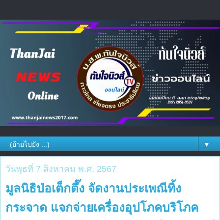
▼
วันพุธที่ 7 สิงหาคม พ.ศ. 2567
มูลนิธิป่อเต็กตึ๊ง จัดงานประเพณีทิ้ง
กระจาด แจกจ่ายเครื่องอุปโภคบริโภค