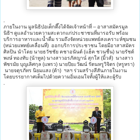
.
ภายในงาน มูลนิธิป่อเต็กตึ๊งได้จัดเจ้าหน้าที่ – อาสาสมัครมูล
นิธิฯ ดูแลอำนวยความสะดวกแก่ประชาชนที่มารอรับ พร้อม
บริการอาหารและน้ำดื่ม รวมถึงจัดหน่วยแพทย์สงเคราะห์ชุมชน
(หน่วยแพทย์เคลื่อนที่) ออกบริการประชาชน โดยมีอาสาสมัคร
ศิลปิน นำโดย นายธวัชชัย คชาอนันต์ (แฮ็ค ชวนชื่น) นายรัชต์
พงษ์ ทองทับ (น้าทูล) นางสาวอรภัสญาน์ สุกใส (มิ้วส์) นางสาว
พัชรมัย บุญเลิศกุล (แพรว) นายปิยะวัฒน์ รัตนหรูวิจิตร (หรูหรา)
นายจตุรภัทร นิยมแสง (ต้า) ฯลฯ ร่วมสร้างสีสันภายในงาน
โดยบรรยากาศเต็มไปด้วยความอิ่มเอมใจทั้งผู้ให้และผู้รับ
.