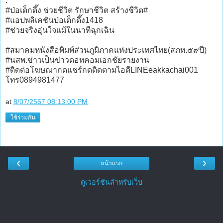
.
#ป่อเต็กตึ๊ง ช่วยชีวิต รักษาชีวิต สร้างชีวิต#
#แอปพลิเคชันป่อเต็กตึ๊ง1418
#ช่วยจริงอุ่นใจแม้ในนาทีฉุกเฉิน
#สมาคมหนังสือพิมพ์ส่วนภูมิภาคแห่งประเทศไทย(สภท.๕๙ปี)
#นสพ.ข่าวเป็นข่าวดอทคอมเอกชัยรายงาน
#ติดต่อโฆษณากดแชร์กดติดตามไอดีLINEeakkachai001
โทร0894981477
at
8/07/2567 08:13:00 PM
ใช้ร่วมกัน
‹
›
หน้าแรก
ดูเวอร์ชันสำหรับเว็บ