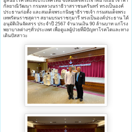
มูลนิธิโรคไตแห่งประเทศไทย ซึ่งสมเด็จพระเจ้าพี่นางเธอ เจ้าฟ้า
กัลยาณิวัฒนา กรมหลวงนราธิวาสราชนครินทร์ ทรงเป็นองค์
ประธานก่อตั้ง และสมเด็จพระกนิษฐาธิราชเจ้า กรมสมเด็จพระ
เทพรัตนราชสุดาฯ สยามบรมราชกุมารี ทรงเป็นองค์ประธาน ได้
อนุมัติเงินจัดสรร ประจำปี 2567 จำนวนเงิน 90 ล้านบาท แก่โรง
พยาบาลต่างๆทั่วประเทศ เพื่อดูแลผู้ป่วยที่มีปัญหาโรคไตและทาง
เดินปัสสาวะ