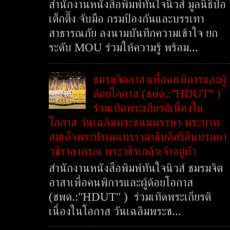
สำนักงานหนังสือพิมพ์ทันใจนิวส์ มูลนิธิป่อ
เต็กตึ๊ง จับมือ กรมป้องกันและบรรเทา
สาธารณภัย ลงนามบันทึกความเข้าใจ ยก
ระดับ MOU ร่วมให้ความรู้ พร้อม...
ชมรมจิตอาสาเพื่อคนพิการและผู้
ด้อยโอกาส (ชพด.:"HDUT" )
ร่วมเทิดพระเกียรติเนื่องใน
โอกาส วันเฉลิมพระชนมพรรษา พระบาท
สมเด็จพระปรเมนทรรามาธิบดีศรีสินทรมหา
วชิราลงกรณ พระวชิรเกล้าเจ้าอยู่หัว
สำนักงานหนังสือพิมพ์ทันใจนิวส์ ชมรมจิต
อาสาเพื่อคนพิการและผู้ด้อยโอกาส
(ชพด.:"HDUT" ) ร่วมเทิดพระเกียรติ
เนื่องในโอกาส วันเฉลิมพระช...