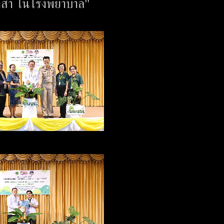
าสา ในโรงพยาบาล"