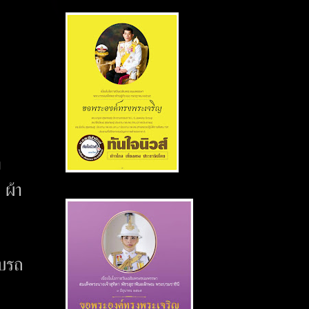
ย
 ผ้า
-
ับรถ