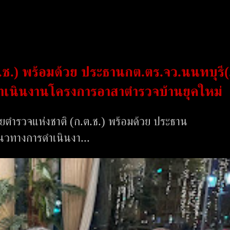
ช.) พร้อมด้วย ประธานกต.ตร.จว.นนทบุรี
เนินงานโครงการอาสาตำรวจบ้านยุคใหม่
ยตำรวจแห่งชาติ (ก.ต.ช.) พร้อมด้วย ประธาน
นวทางการดำเนินงา...