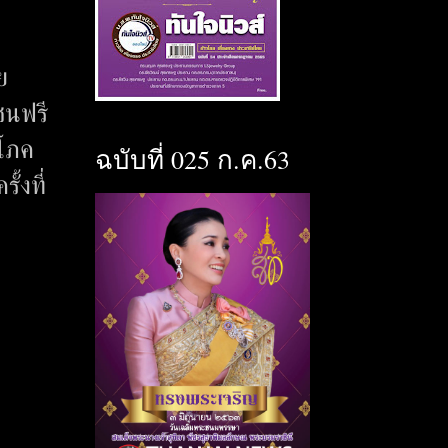
ย
ชนฟรี
ิโภค
ฉบับที่ 025 ก.ค.63
้งที่