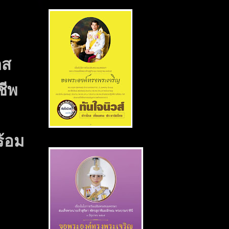
าส
ชีพ
ร้อม