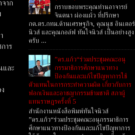
อกจาก
กราบขอบพระคุณท่านอาจารย์
ม
จินตนา ผ่องแผ้ว ที่ปรึกษา
กต.ตร.กทม.ด้านเศรษฐกิจ, คุณนุช อินเตอร์
นิวส์ และคุณกอล์ฟ ทันใจนิวส์ เป็นอย่างสูง
ตา
ครับ ...
ชการ
”ดร.แก้ว“ร่วมประชุมคณะอนุ
กรรมาธิการศึกษาแนวทาง
านและ
ป้องกันและแก้ไขปัญหาการใช้
ตัวแทนในการกระทำความผิด เกี่ยวกับการ
อง
ฟอกเงินและอาชญากรรมข้ามชาติ สภาผู้
แทนราษฎรครั้งที่ 5
สำนักงานหนังสือพิมพ์ทันใจนิวส์
”ดร.แก้ว“ร่วมประชุมคณะอนุกรรมาธิการ
ศึกษาแนวทางป้องกันและแก้ไขปัญหาการ