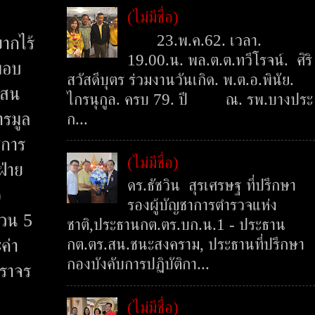
(ไม่มีชื่อ)
23.พ.ค.62. เวลา.
ากไร้
19.00.น. พล.ต.ต.ทวีโรจน์. ศิริ
มอบ
สวัสดีบุตร ร่วมงานวันเกิด. พ.ต.อ.พินัย.
ดแสน
ไกรนุกูล. ครบ 79. ปี ณ. รพ.บางประ
ารมูล
ก...
ิการ
(ไม่มีชื่อ)
ฝ่าย
ดร.ธัชวิน สุรเศรษฐ ที่ปรึกษา
)
รองผู้บัญชาการตำรวจแห่ง
นวน 5
ชาติ,ประธานกต.ตร.บก.น.1 - ประธาน
กต.ตร.สน.ชนะสงคราม, ประธานที่ปรึกษา
ค่า
กองบังคับการปฏิบัติกา...
จราจร
(ไม่มีชื่อ)