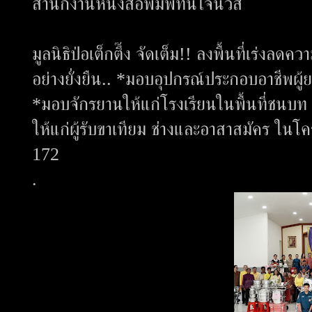
สำนักงานหนังสือพิมพ์ทันใจนิวส์
มูลนิธิป่อเต็กตึ๊ง จัดเต็ม!! ลงพื้นที่เร่งล
อย่างยั่งยืน.. *มอบอุปกรณ์ประกอบอาชีพผู้
*มอบจักรยานให้แก่โรงเรียนในพื้นที่ชนบท
ให้แก่ผู้รับขาเทียม ช่างและอาสาสมัคร ในโ
172
.