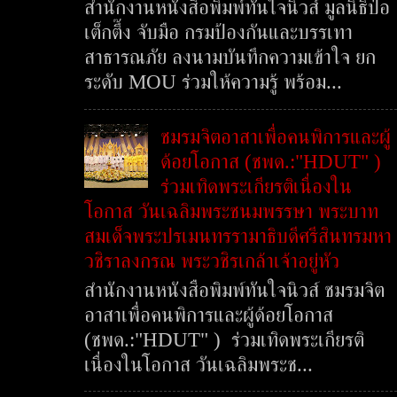
สำนักงานหนังสือพิมพ์ทันใจนิวส์ มูลนิธิป่อ
เต็กตึ๊ง จับมือ กรมป้องกันและบรรเทา
สาธารณภัย ลงนามบันทึกความเข้าใจ ยก
ระดับ MOU ร่วมให้ความรู้ พร้อม...
ชมรมจิตอาสาเพื่อคนพิการและผู้
ด้อยโอกาส (ชพด.:"HDUT" )
ร่วมเทิดพระเกียรติเนื่องใน
โอกาส วันเฉลิมพระชนมพรรษา พระบาท
สมเด็จพระปรเมนทรรามาธิบดีศรีสินทรมหา
วชิราลงกรณ พระวชิรเกล้าเจ้าอยู่หัว
สำนักงานหนังสือพิมพ์ทันใจนิวส์ ชมรมจิต
อาสาเพื่อคนพิการและผู้ด้อยโอกาส
(ชพด.:"HDUT" ) ร่วมเทิดพระเกียรติ
เนื่องในโอกาส วันเฉลิมพระช...