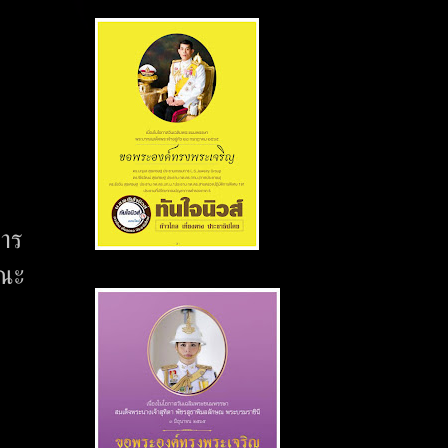
หาร
คณะ