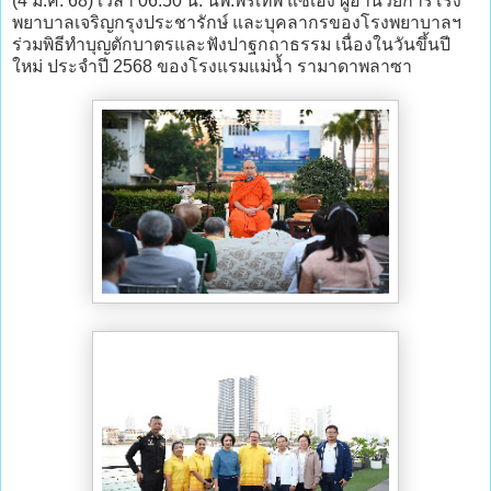
(4 ม.ค. 68) เวลา 06.50 น. นพ.พรเทพ แซ่เฮ้ง ผู้อำนวยการโรง
พยาบาลเจริญกรุงประชารักษ์ และบุคลากรของโรงพยาบาลฯ
ร่วมพิธีทำบุญตักบาตรและฟังปาฐกถาธรรม เนื่องในวันขึ้นปี
ใหม่ ประจำปี 2568 ของโรงแรมแม่น้ำ รามาดาพลาซา