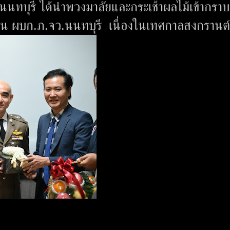
นทบุรี ได้นำพวงมาลัยและกระเช้าผลไม้เข้ากรา
ีสิน ผบก.ภ.จว.นนทบุรี เนื่องในเทศกาลสงกรานต์