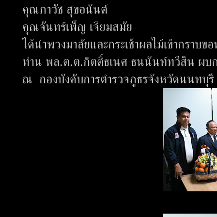
คุณภาวัช สุขอนันต์
คุณจันทร์เพ็ญ เจียมสมัย
ได้นำพวงมาลัยและกระเช้าผลไม้เข้ากราบขอ
ท่าน พล.ต.ต.กิตติ์ธเนศ ธนนันท์ทวีสิน ผ
ณ กองบังคับการตำรวจภูธรจังหวัดนนทบุร