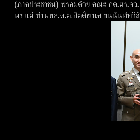
(ภาคประชาชน) พร้อมด้วย คณะ กต.ตร.จว.น
พร แด่ ท่านพล.ต.ต.กิตติ์ธเนศ ธนนันท์ทว