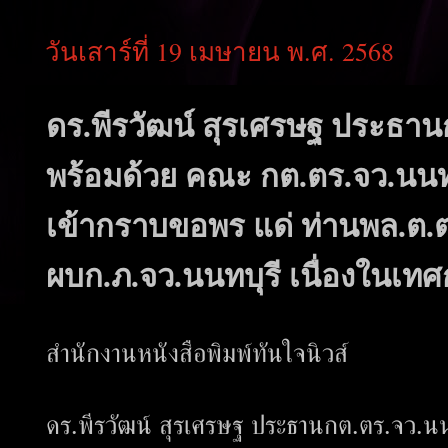
วันเสาร์ที่ 19 เมษายน พ.ศ. 2568
ดร.พีรวัฒน์ สุรเศรษฐ ประธา
พร้อมด้วย คณะ กต.ตร.จว.นนท
เข้ากราบขอพร แด่ ท่านพล.ต.ต.
ผบก.ภ.จว.นนทบุรี เนื่องในเท
สำนักงานหนังสือพิมพ์ทันใจนิวส์
ดร.พีรวัฒน์ สุรเศรษฐ ประธานกต.ตร.จว.น