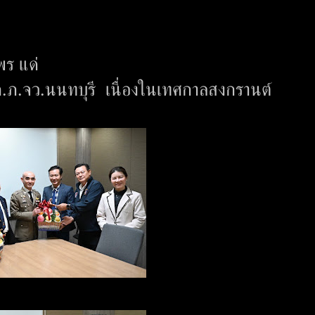
พร แด่
บก.ภ.จว.นนทบุรี เนื่องในเทศกาลสงกรานต์
ี