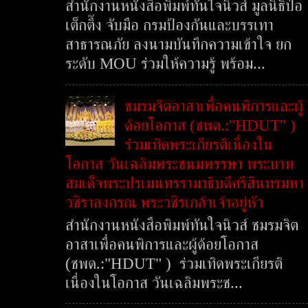
สำนักงานหนังสือพิมพ์ทันใจนิวส์ มูลนิธิป่อ
เต็กตึ๊ง จับมือ กรมป้องกันและบรรเทา
สาธารณภัย ลงนามบันทึกความเข้าใจ ยก
ระดับ MOU ร่วมให้ความรู้ พร้อม...
ชมรมจิตอาสาเพื่อคนพิการและผู้
ด้อยโอกาส (ชพด.:"HDUT" )
ร่วมเทิดพระเกียรติเนื่องใน
โอกาส วันเฉลิมพระชนมพรรษา พระบาท
สมเด็จพระปรเมนทรรามาธิบดีศรีสินทรมหา
วชิราลงกรณ พระวชิรเกล้าเจ้าอยู่หัว
สำนักงานหนังสือพิมพ์ทันใจนิวส์ ชมรมจิต
อาสาเพื่อคนพิการและผู้ด้อยโอกาส
(ชพด.:"HDUT" ) ร่วมเทิดพระเกียรติ
เนื่องในโอกาส วันเฉลิมพระช...