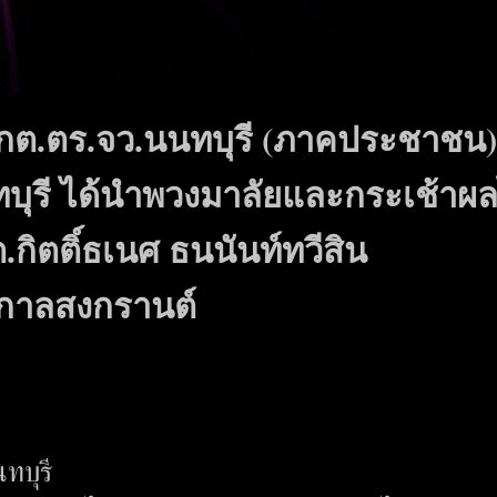
นกต.ตร.จว.นนทบุรี (ภาคประชาชน)
บุรี ได้นำพวงมาลัยและกระเช้าผล
กิตติ์ธเนศ ธนนันท์ทวีสิน
ศกาลสงกรานต์
นทบุรี