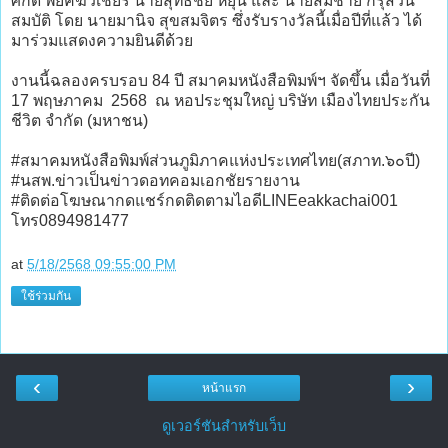
ศักดิ์ พยัคฆวิเชียร นายสุทธิชัย หยุ่น และ นายสมชาย กรุสวน
สมบัติ โดย นายมานิจ สุขสมจิตร ซึ่งรับรางวัลนี้เมื่อปีที่แล้ว ได้
มาร่วมแสดงความยินดีด้วย
งานนี้ฉลองครบรอบ 84 ปี สมาคมหนังสือพิมพ์ฯ จัดขึ้น เมื่อวันที่
17 พฤษภาคม 2568 ณ หอประชุมใหญ่ บริษัท เมืองไทยประกัน
ชีวิต จำกัด (มหาชน)
#สมาคมหนังสือพิมพ์ส่วนภูมิภาคแห่งประเทศไทย(สภาท.๖๐ปี)
#นสพ.ข่าวเป็นข่าวดอทคอมเอกชัยรายงาน
#ติดต่อโฆษณากดแชร์กดติดตามไอดีLINEeakkachai001
โทร0894981477
at
5/18/2568 09:55:00 PM
ใช้ร่วมกัน
‹
›
หน้าแรก
ดูเวอร์ชันสำหรับเว็บ