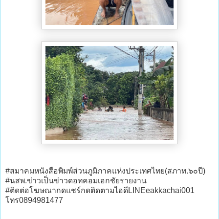
#สมาคมหนังสือพิมพ์ส่วนภูมิภาคแห่งประเทศไทย(สภาท.๖๐ปี)
#นสพ.ข่าวเป็นข่าวดอทคอมเอกชัยรายงาน
#ติดต่อโฆษณากดแชร์กดติดตามไอดีLINEeakkachai001
โทร0894981477