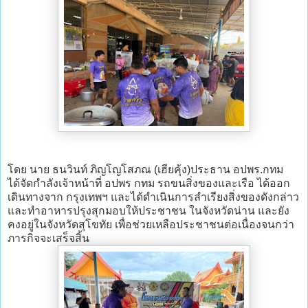
โดย นาย ธนวินท์ ภิญโญโสภณ (เฮียคุ้ง)ประธาน อปพร.กทม
ได้จัดกำลังเจ้าหน้าที่ อปพร กทม รถขนสิ่งของและเรือ ได้ออก
เดินทางจาก กรุงเทพฯ และได้ดำเนินการลำเรียงสิ่งของดังกล่าว
และทำอาหารปรุงสุกมอบให้ประชาชน ในจังหวัดน่าน และยัง
คงอยู่ในจังหวัดสุโขทัย เพื่อช่วยเหลือประชาชนต่อเนื่องจนกว่า
ภารกิจจะเสร็จสิ้น