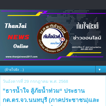
▼
วันอังคารที่ 29 กรกฎาคม พ.ศ. 2568
”ธารน้ำใจ สู้ภัยน้ำท่วม“ ประธาน
กต.ตร.จว.นนทบุรี (ภาคประชาชน)และ