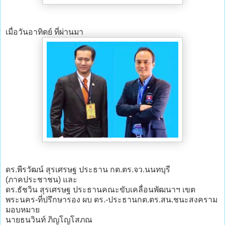
เมื่อวันอาทิตย์ ที่ผ่านมา
ดร.พีรวัฒน์ สุรเศรษฐ ประธาน กต.ตร.จว.นนทบุรี
(ภาคประชาชน) และ
ดร.ธัชวิน สุรเศรษฐ ประธานคณะขับเคลื่อนพัฒนาฯ เขต
พระนคร-ที่ปรึกษารอง ผบ ตร.-ประธานกต.ตร.สน.ชนะสงคราม
มอบหมาย
นายธนวินท์ ภิญโญโสภณ