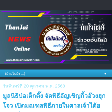
▼
วันจันทร์ที่ 20 ตุลาคม พ.ศ. 2568
มูลนิธิป่อเต็กตึ๊ง จัดพิธีอัญเชิญกิ้วอ๊วงฮุก
โจว เปิดมณฑลพิธีภายในศาลเจ้าไต้ฮ