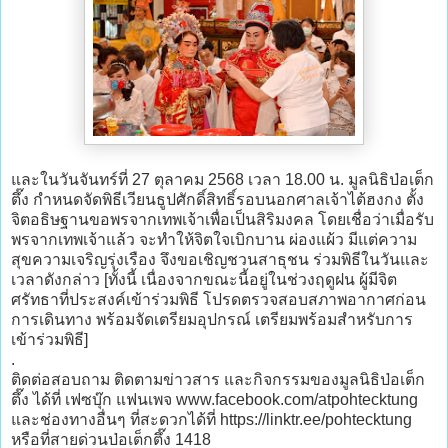
และในวันจันทร์ที่ 27 ตุลาคม 2568 เวลา 18.00 น. มูลนิธิป่อเต็ก
ตึ๊ง กำหนดจัดพิธีเวียนธูปศักดิ์สิทธิ์รอบนอกศาลเจ้าไต้ฮงกง ตั้ง
จิตอธิษฐานขอพรจากเทพเจ้าเพื่อเป็นสิริมงคล โดยเชื่อว่าเมื่อรับ
พรจากเทพเจ้าแล้ว จะทำให้จิตใจเบิกบาน ผ่องแผ้ว มีแต่ความ
สุขความเจริญรุ่งเรือง จึงขอเชิญชวนสาธุชน ร่วมพิธีในวันและ
เวลาดังกล่าว [ทั้งนี้ เนื่องจากขณะนี้อยู่ในช่วงฤดูฝน ผู้มีจิต
ศรัทธาที่ประสงค์เข้าร่วมพิธี โปรดตรวจสอบสภาพอากาศก่อน
การเดินทาง พร้อมจัดเตรียมอุปกรณ์ เตรียมพร้อมสำหรับการ
เข้าร่วมพิธี]
.
ติดต่อสอบถาม ติดตามข่าวสาร และกิจกรรมของมูลนิธิป่อเต็ก
ตึ๊ง ได้ที่ เฟซบุ๊ก แฟนเพจ www.facebook.com/atpohtecktung
และช่องทางอื่นๆ ที่สะดวกได้ที่ https://linktr.ee/pohtecktung
หรือที่สายด่วนป่อเต็กตึ๊ง 1418