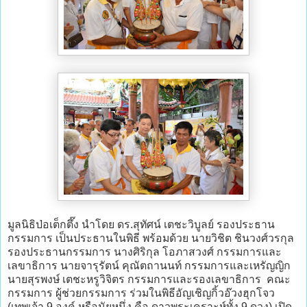
มูลนิธิป่อเต็กตึ๊ง นำโดย ดร.สุทัศน์ เตชะวิบูลย์ รองประธาน
กรรมการ เป็นประธานในพิธี พร้อมด้วย นายวิชิต ชินวงศ์วรกุล
รองประธานกรรมการ นางศิริกุล โอภาสวงศ์ กรรมการและ
เลขาธิการ นายจารุรัตน์ คุณัตถานนท์ กรรมการและเหรัญญิก
นายสุรพงษ์ เตชะหรูวิจิตร กรรมการและรองเลขาธิการ คณะ
กรรมการ ผู้ช่วยกรรมการ ร่วมในพิธีอัญเชิญกิ้วอ๊วงฮุกโจว
(เทพเจ้า 9 องค์ หรือนัยหนึ่ง คือ ดาวพระเคราะห์ทั้ง 9 ดวง) เปิด