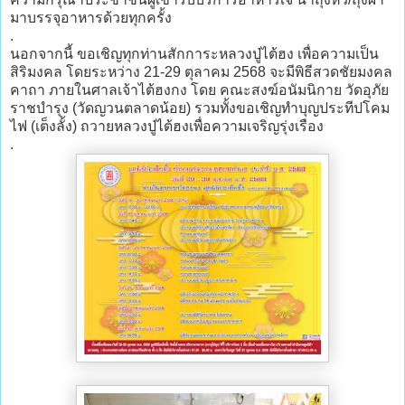
มาบรรจุอาหารด้วยทุกครั้ง
.
นอกจากนี้ ขอเชิญทุกท่านสักการะหลวงปู่ไต้ฮง เพื่อความเป็น
สิริมงคล โดยระหว่าง 21-29 ตุลาคม 2568 จะมีพิธีสวดชัยมงคล
คาถา ภายในศาลเจ้าไต้ฮงกง โดย คณะสงฆ์อนัมนิกาย วัดอุภัย
ราชบำรุง (วัดญวนตลาดน้อย) รวมทั้งขอเชิญทำบุญประทีปโคม
ไฟ (เต็งลั้ง) ถวายหลวงปู่ไต้ฮงเพื่อความเจริญรุ่งเรือง
.