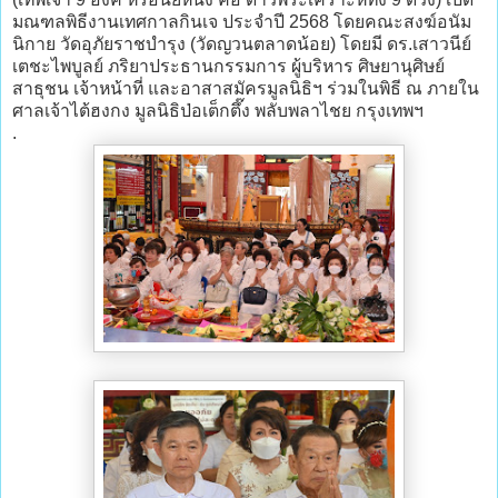
มณฑลพิธีงานเทศกาลกินเจ ประจำปี 2568 โดยคณะสงฆ์อนัม
นิกาย วัดอุภัยราชบำรุง (วัดญวนตลาดน้อย) โดยมี ดร.เสาวนีย์
เตชะไพบูลย์ ภริยาประธานกรรมการ ผู้บริหาร ศิษยานุศิษย์
สาธุชน เจ้าหน้าที่ และอาสาสมัครมูลนิธิฯ ร่วมในพิธี ณ ภายใน
ศาลเจ้าไต้ฮงกง มูลนิธิป่อเต็กตึ๊ง พลับพลาไชย กรุงเทพฯ
.