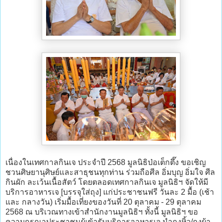
เนื่องในเทศกาลกินเจ ประจำปี 2568 มูลนิธิป่อเต็กตึ๊ง ขอเชิญ
ชวนศิษยานุศิษย์และสาธุชนทุกท่าน ร่วมถือศีล อิ่มบุญ อิ่มใจ ศีล
กินผัก ละเว้นเนื้อสัตว์ โดยตลอดเทศกาลกินเจ มูลนิธิฯ จัดให้มี
บริการอาหารเจ [บรรจุใส่ถุง] แก่ประชาชนฟรี วันละ 2 มื้อ (เช้า
และ กลางวัน) เริ่มมื้อเที่ยงของวันที่ 20 ตุลาคม - 29 ตุลาคม
2568 ณ บริเวณทางเข้าสำนักงานมูลนิธิฯ ทั้งนี้ มูลนิธิฯ ขอ
ความกรุณาประชาชนผู้เข้ารับบริการอาหารเจ นำถุงหิ้ว/ถุงผ้า