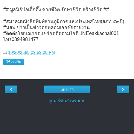
## มูลนิธิป่อเต็กตึ๊ง ช่วยชีวิต รักษาชีวิต สร้างชีวิต ##
#สมาคมหนังสือพิมพ์ส่วนภูมิภาคแห่งประเทศไทย(สภท.๕๙ปี)
#นสพ.ข่าวเป็นข่าวดอทคอมเอกชัยรายงาน
#ติดต่อโฆษณากดแชร์กดติดตามไอดีLINEeakkachai001
โทร0894981477
at
10/20/2568 09:59:00 PM
ใช้ร่วมกัน
‹
›
หน้าแรก
ดูเวอร์ชันสำหรับเว็บ