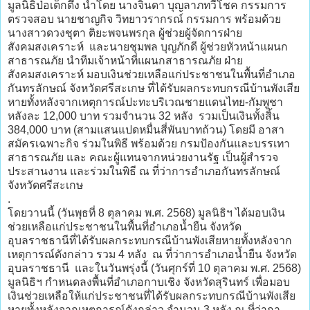
มูลนิธิป่อเต็กตึ๊ง นำโดย นางจินดา บุญลาภทวีโชค กรรมการ
ตรวจสอบ นายชาญกิจ วิทยาวรากรณ์ กรรมการ พร้อมด้วย
นางสาวดวงชุตา ติยะพจนพรกุล ผู้ช่วยผู้จัดการฝ่าย
สังคมสงเคราะห์ และนายชุมพล บุญภักดี ผู้ช่วยหัวหน้าแผนก
สาธารณภัย นำทีมเจ้าหน้าที่แผนกสาธารณภัย ฝ่าย
สังคมสงเคราะห์ มอบเงินช่วยเหลือแก่ประชาชนในพื้นที่อำเภอ
กันทรลักษณ์ จังหวัดศรีสะเกษ ที่ได้รับผลกระทบกรณีบ้านพังเสีย
หายทั้งหลังจากเหตุการณ์ปะทะบริเวณชายแดนไทย-กัมพูชา
หลังละ 12,000 บาท รวมจำนวน 32 หลัง รวมเป็นเงินทั้งสิ้น
384,000 บาท (สามแสนแปดหมื่นสี่พันบาทถ้วน) โดยมี อาสา
สมัครเฉพาะกิจ ร่วมในพิธี พร้อมด้วย กรมป้องกันและบรรเทา
สาธารณภัย และ คณะผู้แทนจากหน่วยงานรัฐ เป็นผู้สำรวจ
ประสานงาน และร่วมในพิธี ณ ที่ว่าการอำเภอกันทรลักษณ์
จังหวัดศรีสะเกษ
.
โดยวานนี้ (วันพุธที่ 8 ตุลาคม พ.ศ. 2568) มูลนิธิฯ ได้มอบเงิน
ช่วยเหลือแก่ประชาชนในพื้นที่อำเภอน้ำยืน จังหวัด
อุบลราชธานีที่ได้รับผลกระทบกรณีบ้านพังเสียหายทั้งหลังจาก
เหตุการณ์ดังกล่าว รวม 4 หลัง ณ ที่ว่าการอำเภอน้ำยืน จังหวัด
อุบลราชธานี และในวันพรุ่งนี้ (วันศุกร์ที่ 10 ตุลาคม พ.ศ. 2568)
มูลนิธิฯ กำหนดลงพื้นที่อำเภอกาบเชิง จังหวัดสุรินทร์ เพื่อมอบ
เงินช่วยเหลือให้แก่ประชาชนที่ได้รับผลกระทบกรณีบ้านพังเสีย
หายทั้งหลังจากเหตุการณ์ดังกล่าว จำนวน 3 หลัง ณ ที่ว่ากา