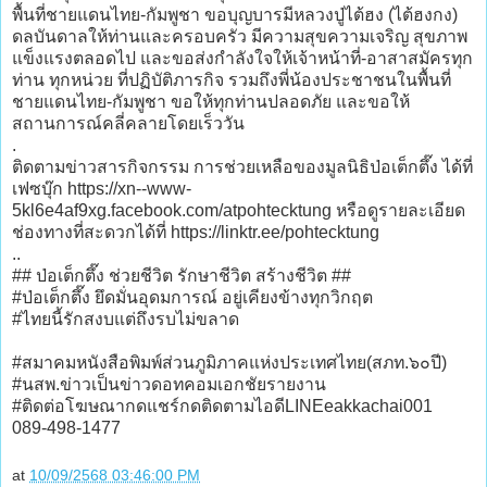
พื้นที่ชายแดนไทย-กัมพูชา ขอบุญบารมีหลวงปู่ไต้ฮง (ไต้ฮงกง)
ดลบันดาลให้ท่านและครอบครัว มีความสุขความเจริญ สุขภาพ
แข็งแรงตลอดไป และขอส่งกำลังใจให้เจ้าหน้าที่-อาสาสมัครทุก
ท่าน ทุกหน่วย ที่ปฏิบัติภารกิจ รวมถึงพี่น้องประชาชนในพื้นที่
ชายแดนไทย-กัมพูชา ขอให้ทุกท่านปลอดภัย และขอให้
สถานการณ์คลี่คลายโดยเร็ววัน
.
ติดตามข่าวสารกิจกรรม การช่วยเหลือของมูลนิธิป่อเต็กตึ๊ง ได้ที่
เฟซบุ๊ก https://xn--www-
5kl6e4af9xg.facebook.com/atpohtecktung หรือดูรายละเอียด
ช่องทางที่สะดวกได้ที่ https://linktr.ee/pohtecktung
..
## ป่อเต็กตึ๊ง ช่วยชีวิต รักษาชีวิต สร้างชีวิต ##
#ป่อเต็กตึ๊ง ยึดมั่นอุดมการณ์ อยู่เคียงข้างทุกวิกฤต
#ไทยนี้รักสงบแต่ถึงรบไม่ขลาด
#สมาคมหนังสือพิมพ์ส่วนภูมิภาคแห่งประเทศไทย(สภท.๖๐ปี)
#นสพ.ข่าวเป็นข่าวดอทคอมเอกชัยรายงาน
#ติดต่อโฆษณากดแชร์กดติดตามไอดีLINEeakkachai001
089-498-1477
at
10/09/2568 03:46:00 PM