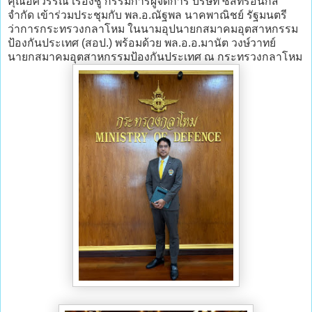
คุณอัศวรรณ์ เรืองชู กรรมการผู้จัดการ บริษัท ซิสทรอนิกส์
จำกัด เข้าร่วมประชุมกับ พล.อ.ณัฐพล นาคพาณิชย์ รัฐมนตรี
ว่าการกระทรวงกลาโหม ในนามอุปนายกสมาคมอุตสาหกรรม
ป้องกันประเทศ (สอป.) พร้อมด้วย พล.อ.อ.มานัต วงษ์วาทย์
นายกสมาคมอุตสาหกรรมป้องกันประเทศ ณ กระทรวงกลาโหม