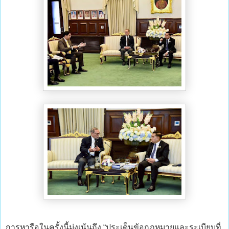
การหารือในครั้งนี้มุ่งเน้นถึง “ประเด็นข้อกฎหมายและระเบียบที่