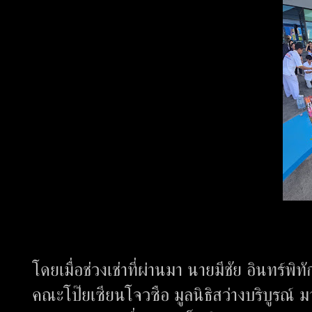
โดยเมื่อช่วงเช่าที่ผ่านมา นายมีชัย อินทร์
คณะโป๊ยเซียนโจวซือ มูลนิธิสว่างบริบูรณ์ ม