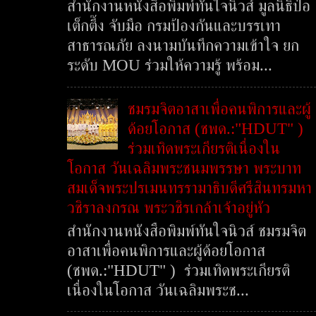
สำนักงานหนังสือพิมพ์ทันใจนิวส์ มูลนิธิป่อ
เต็กตึ๊ง จับมือ กรมป้องกันและบรรเทา
สาธารณภัย ลงนามบันทึกความเข้าใจ ยก
ระดับ MOU ร่วมให้ความรู้ พร้อม...
ชมรมจิตอาสาเพื่อคนพิการและผู้
ด้อยโอกาส (ชพด.:"HDUT" )
ร่วมเทิดพระเกียรติเนื่องใน
โอกาส วันเฉลิมพระชนมพรรษา พระบาท
สมเด็จพระปรเมนทรรามาธิบดีศรีสินทรมหา
วชิราลงกรณ พระวชิรเกล้าเจ้าอยู่หัว
สำนักงานหนังสือพิมพ์ทันใจนิวส์ ชมรมจิต
อาสาเพื่อคนพิการและผู้ด้อยโอกาส
(ชพด.:"HDUT" ) ร่วมเทิดพระเกียรติ
เนื่องในโอกาส วันเฉลิมพระช...