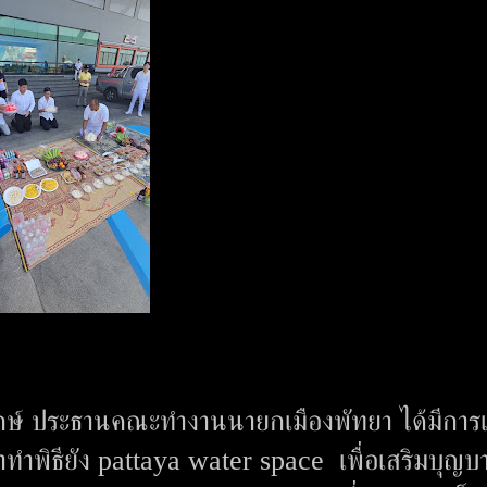
พิทักษ์ ประธานคณะทำงานนายกเมืองพัทยา ได้มีการ
าทำพิธียัง pattaya water space เพื่อเสริมบุญบา