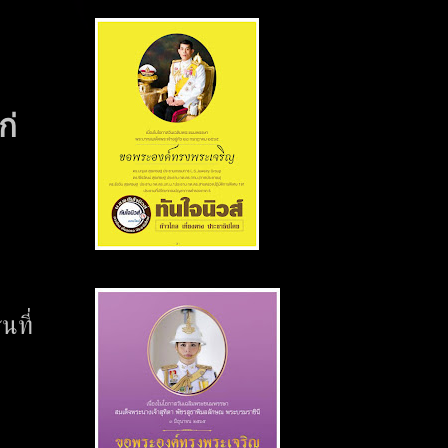
ก่
นที่