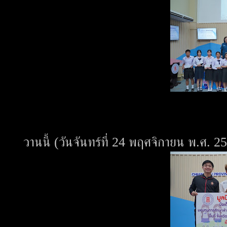
วานนี้ (วันจันทร์ที่ 24 พฤศจิกายน พ.ศ. 