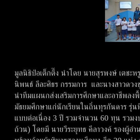
มูลนิธิป่อเต็กตึ๊ง นำโดย นายสุรพงษ์ เตชะ
นิพนธ์ ลีละศิธร กรรมการ และนางสาวดวงชุต
นำทีมแผนกส่งเสริมการศึกษาและอาชีพลงพื้
มัธยมศึกษาแก่นักเรียนในถิ่นทุรกันดาร รุ่นท
แบบต่อเนื่อง 3 ปี รวมจำนวน 60 ทุน รวมงบ
ถ้วน) โดยมี นายวีระยุทธ คีลาวงค์ รองผู้อ