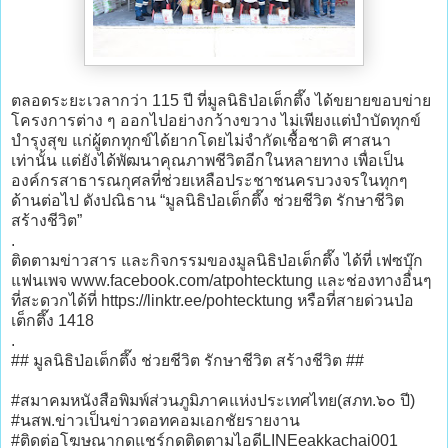
ตลอดระยะเวลากว่า 115 ปี ที่มูลนิธิป่อเต็กตึ๊ง ได้ขยายขอบข่าย
โครงการต่าง ๆ ออกไปอย่างกว้างขวาง ไม่เพียงแต่บำบัดทุกข์
บำรุงสุข แก่ผู้ตกทุกข์ได้ยากโดยไม่จำกัดเชื้อชาติ ศาสนา
เท่านั้น แต่ยังได้พัฒนาคุณภาพชีวิตอีกในหลายทาง เพื่อเป็น
องค์กรสาธารณกุศลที่ช่วยเหลือประชาชนครบวงจรในทุกๆ
ด้านต่อไป ดังปณิธาน “มูลนิธิป่อเต็กตึ๊ง ช่วยชีวิต รักษาชีวิต
สร้างชีวิต”
.
ติดตามข่าวสาร และกิจกรรมของมูลนิธิป่อเต็กตึ๊ง ได้ที่ เฟซบุ๊ก
แฟนเพจ www.facebook.com/atpohtecktung และช่องทางอื่นๆ
ที่สะดวกได้ที่ https://linktr.ee/pohtecktung หรือที่สายด่วนป่อ
เต็กตึ๊ง 1418
.
## มูลนิธิป่อเต็กตึ๊ง ช่วยชีวิต รักษาชีวิต สร้างชีวิต ##
#สมาคมหนังสือพิมพ์ส่วนภูมิภาคแห่งประเทศไทย(สภท.๖๐ ปี)
#นสพ.ข่าวเป็นข่าวดอทคอมเอกชัยรายงาน
#ติดต่อโฆษณากดแชร์กดติดตามไอดีLINEeakkachai001