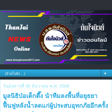
▼
วันอังคารที่ 30 ธันวาคม พ.ศ. 2568
มูลนิธิป่อเต็กตึ๊ง นำทีมลงพื้นที่อยุธยา
ฟื้นฟูหลังน้ำลดแก่ผู้ประสบอุทกภัยอีกครั้ง