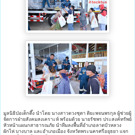
มูลนิธิป่อเต็กตึ๊ง นำโดย นางสาวดวงชุตา ติยะพจนพรกุล ผู้ช่วยผู้
จัดการฝ่ายสังคมสงเคราะห์ พร้อมด้วย นายรัชพร ประสงค์ทรัพย์
หัวหน้าแผนกสาธารณภัย นำทีมลงพื้นที่อำเภอลาดบัวหลวง
ผักไห่ บางบาล และอำเภอเมือง จังหวัดพระนครศรีอยุธยา แจก