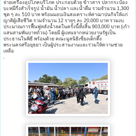
จ่ายเครื่องอุปโภคบริโภค ประกอบด้วย ข้าวสาร ปลากระป๋อง
บะหมี่กึ่งสำเร็จรูป น้ำมัน น้ำปลา และน้ำดื่ม รวมจำนวน 1,300
ชุด ๆ ละ 510 บาท พร้อมมอบเงินสงเคราะห์ค่าฌาปนกิจให้แก่
ญาติผู้เสียชีวิต รวมจำนวน 12 รายๆ ละ 20,000 บาท รวมงบ
ประมาณการฟื้นฟูหลังน้ำลดในครั้งนี้ทั้งสิ้น 903,000 บาท (เก้า
แสนสามพันบาทถ้วน) โดยมี ผู้แทนจากหน่วยงานรัฐเป็น
ประธานในพิธี พร้อมด้วย คณะมูลนิธิเซี่ยงเต็กตึ๊ง
พระนครศรีอยุธยา เป็นผู้ประสานงานและร่วมให้ความช่วย
เหลือ
.