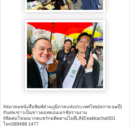
#สมาคมหนังสือพิมพ์ส่วนภูมิภาคแห่งประเทศไทย(สภาท.๖๑ปี)
#นสพ.ข่าวเป็นข่าวดอทคอมเอกชัยรายงาน
#ติดต่อโฆษณากดแชร์กดติดตามไอดีLINEeakkachai001
โทร089498 1477