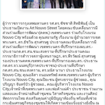
ผู้ว่าราชการกรุงเทพมหานคร รศ.ดร.ชัชชาติ สิทธิพันธุ์ เป็น
ประธานเปิดงาน Art Nouvo Street โดยคณะขับเคลื่อนการมี
ส่วนร่วมเพื่อการพัฒนา(คคพ.) เขตพระนคร ร่วมกับโรงแรม
Nouvo City พร้อมด้วย คุณสยามรัฐ เรืองนาม ผู้อำนวยการเขต
พระนคร, ดร.ธัชวิน สุรเศรษฐ ประธานคณะขับเคลื่อนการมี
ส่วนร่วมเพื่อการพัฒนา เขตพระนคร-ที่ปรึกษารองผบ.ตร.-
ประธานกต.ตร.สน.ชนะสงคราม-ที่ปรึกษาประธานคณะ
กรรมาธิการตำรวจสภาผู้แทนราษฎร, ดร.พีรวัฒน์ สุรเศรษฐ
รองประธานคคพ.เขตพระนคร-ที่ปรึกษารองผบ.ตร.-ประธาน
กต.ตร.จว.นนทบุรี(ภาคประชาชน)-ประธานที่ปรึกษา
กต.ตร.สน.ชนะสงคราม, ดร.มนัส นานา ประธานโรงแรม
Nouvo City, คุณอลิสา ถนอมทรัพย์ คคพ.เขตพระนคร-ผู้บริหาร
โรงแรม Nouvo City, คุณปิยะชน ผู้ทรงธรรม ผู้ช่วยผอ., คุณ
ปริญญา จันทร์บัว ผู้ช่วยผอ., คณะผู้บริหารโรงแรม Nouvo
City,เจ้าหน้าที่เขตพระนคร และพ่อค้าแม่ค้า ประชาชน ร่วมงาน
แสดงและจำหน่ายสินค้าชุมชน วิสาหกิจชุมชน และงานศิลป
หัตถกรรมไทย ส่งเสริมคุณค่าภูมิปัญญาท้องถิ่น พร้อมทั้งช่วย
กระตุ้นเศรษฐกิจของชุมชนให้เกิดความเข้มแข็งอย่างยั่งยืน ณ