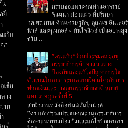
กัน
กราบขอบพระคุณท่านอาจารย์
ลยี
จินตนา ผ่องแผ้ว ที่ปรึกษา
กต.ตร.กทม.ด้านเศรษฐกิจ, คุณนุช อินเตอร์
ก
นิวส์ และคุณกอล์ฟ ทันใจนิวส์ เป็นอย่างสูง
วมกับ
ครับ ...
ลอก
”ดร.แก้ว“ร่วมประชุมคณะอนุ
กรรมาธิการศึกษาแนวทาง
ป้องกันและแก้ไขปัญหาการใช้
น
ตัวแทนในการกระทำความผิด เกี่ยวกับการ
อเชีย
ฟอกเงินและอาชญากรรมข้ามชาติ สภาผู้
กลวง
แทนราษฎรครั้งที่ 5
สำนักงานหนังสือพิมพ์ทันใจนิวส์
ขยาย
”ดร.แก้ว“ร่วมประชุมคณะอนุกรรมาธิการ
้า
ศึกษาแนวทางป้องกันและแก้ไขปัญหาการ
นนี้