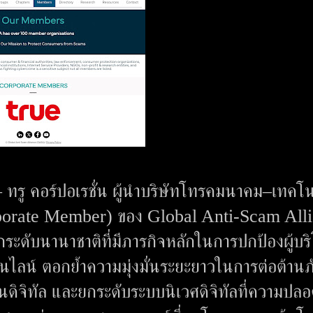
ทรู คอร์ปอเรชั่น ผู้นำบริษัทโทรคมนาคม–เทคโน
orporate Member) ของ Global Anti-Scam All
ดับนานาชาติที่มีภารกิจหลักในการปกป้องผู้บร
ลน์ ตอกย้ำความมุ่งมั่นระยะยาวในการต่อต้านภ
้านดิจิทัล และยกระดับระบบนิเวศดิจิทัลที่ความปล