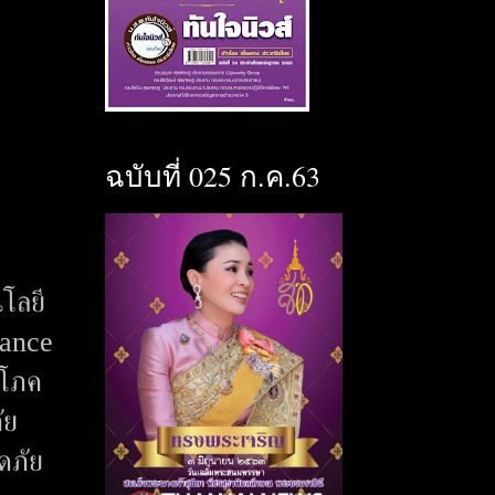
ฉบับที่ 025 ก.ค.63
โลยี
iance
ิโภค
ัย
อดภัย