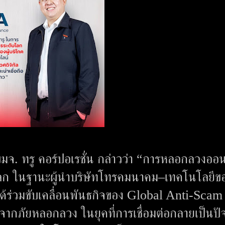
จ. ทรู คอร์ปอเรชั่น กล่าวว่า “การหลอกลวงออ
โลก ในฐานะผู้นำบริษัทโทรคมนาคม–เทคโนโลยีข
ที่ได้ร่วมขับเคลื่อนพันธกิจของ Global Anti-Scam
กภัยหลอกลวง ในยุคที่การเชื่อมต่อกลายเป็นปัจ