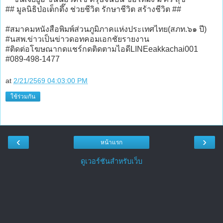
## มูลนิธิป่อเต็กตึ๊ง ช่วยชีวิต รักษาชีวิต สร้างชีวิต ##
#สมาคมหนังสือพิมพ์ส่วนภูมิภาคแห่งประเทศไทย(สภท.๖๑ ปี)
#นสพ.ข่าวเป็นข่าวดอทคอมเอกชัยรายงาน
#ติดต่อโฆษณากดแชร์กดติดตามไอดีLINEeakkachai001
#089-498-1477
at
2/21/2569 04:03:00 PM
ใช้ร่วมกัน
‹
›
หน้าแรก
ดูเวอร์ชันสำหรับเว็บ