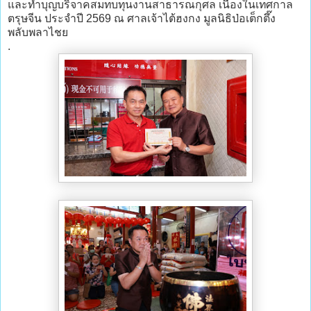
และทำบุญบริจาคสมทบทุนงานสาธารณกุศล เนื่องในเทศกาล
ตรุษจีน ประจำปี 2569 ณ ศาลเจ้าไต้ฮงกง มูลนิธิป่อเต็กตึ๊ง
พลับพลาไชย
.