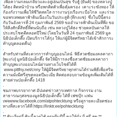
เพื่อความกลมเกลียวและอยู่เย็นเป็นสุข รับฮู้ (ยันต์) ของหลวงปู่
ไต้ฮง ติดหน้าบ้าน หรือพกติดตัวเพื่อคุ้มครอง เคาะระฆังทอง ให้
ก้องกังวานเพื่อให้ชีวิตสดใส การงานรุ่งเรืองระบือไกล และร่วม
ขอพรเทพยดาฟ้าดินเนื่องในวันประสูติ (ทีกงแซ) ซึ่งในปีนี้ตรง
กับวันอังคารที่ 24 กุมภาพันธ์ 2569 ขออำนาจฟ้าดินเป็นที่พึ่ง ขอ
ให้สิ่งศักดิ์สิทธิ์ที่ตนนับถือ เช่น หลวงปู่ไต้ฮง ช่วยดลบันดาลให้
ประสบโชคดีตลอดปีใหม่ (โดยในวันที่ 24 กุมภาพันธ์ 2569 มูล
นิธิป่อเต็กตึ๊ง เปิดบริการโต้รุ่ง ให้แก่ผู้มีจิตศรัทธาได้เข้าสักการะ
ทำบุญตลอดคืน)
.
สำหรับท่านที่สะดวกการทำบุญออนไลน์ พิธีสวดชัยมงคลคาถา
[พะเก่ง] มูลนิธิป่อเต็กตึ๊ง จัดให้มีการลงชื่อสวดชัยมงคลคาถา
ทำบุญพะเก่งออนไลน์ผ่านทางเว็บไซต์ได้ที่
www.pttfny.net/cnny ให้ผู้มีจิตศรัทธาทุกท่านได้ร่วมพิธีเพื่อสริม
ความมั่งมีศรีสุขตลอดปีมะเมีย ติดต่อสอบถามข้อมูลเพิ่มเติมได้ที่
สายด่วนป่อเต็กตึ๊ง 1418
.
ชมภาพบรรยากาศ อัปเดตข่าวสารเทศกาล กิจกรรม งาน
สาธารณกุศลของมูลนิธิป่อเต็กตึ๊ง ได้ที่ เฟซบุ๊ก แฟน
เพจwww.facebook.com/atpohtecktung หรือดูรายละเอียดช่อง
ทางที่สะดวกได้ที่ https://linktr.ee/pohtecktung
.
** ซินเจียยู่อี่ ซินนี้ฮวดไช้ ตรุษจีนปีนี้ ขอให้มั่ง มี ศรี สุข **