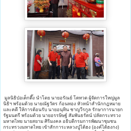
มูลนิธิป่อเต็กตึ๊ง นำโดย นายอรัณย์ โตทวด ผู้จัดการใหญ่มูล
นิธิฯ พร้อมด้วย นายณัฐวัตร ก้อนทอง หัวหน้าสำนักกฎหมาย
และคดี ให้การต้อนรับ นายอนุทิน ชาญวีรกูล รักษาการนายก
รัฐมนตรี พร้อมด้วย นายอรรษิษฐ์ สัมพันธรัตน์ ปลัดกระทรวง
มหาดไทย นายสยาม ศิริมงคล อธิบดีกรมการพัฒนาชุมชน
กระทรวงมหาดไทย เข้าสักการะหลวงปู่ไต้ฮง (องค์ไต้ฮงกง)