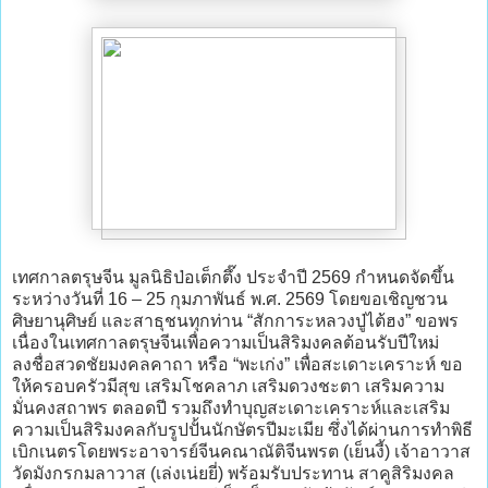
เทศกาลตรุษจีน มูลนิธิป่อเต็กตึ๊ง ประจำปี 2569 กำหนดจัดขึ้น
ระหว่างวันที่ 16 – 25 กุมภาพันธ์ พ.ศ. 2569 โดยขอเชิญชวน
ศิษยานุศิษย์ และสาธุชนทุกท่าน “สักการะหลวงปู่ไต้ฮง” ขอพร
เนื่องในเทศกาลตรุษจีนเพื่อความเป็นสิริมงคลต้อนรับปีใหม่
ลงชื่อสวดชัยมงคลคาถา หรือ “พะเก่ง” เพื่อสะเดาะเคราะห์ ขอ
ให้ครอบครัวมีสุข เสริมโชคลาภ เสริมดวงชะตา เสริมความ
มั่นคงสถาพร ตลอดปี รวมถึงทำบุญสะเดาะเคราะห์และเสริม
ความเป็นสิริมงคลกับรูปปั้นนักษัตรปีมะเมีย ซึ่งได้ผ่านการทำพิธี
เบิกเนตรโดยพระอาจารย์จีนคณาณัติจีนพรต (เย็นงี้) เจ้าอาวาส
วัดมังกรกมลาวาส (เล่งเน่ยยี่) พร้อมรับประทาน สาคูสิริมงคล