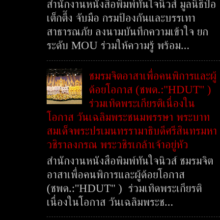
สำนักงานหนังสือพิมพ์ทันใจนิวส์ มูลนิธิป่อ
เต็กตึ๊ง จับมือ กรมป้องกันและบรรเทา
สาธารณภัย ลงนามบันทึกความเข้าใจ ยก
ระดับ MOU ร่วมให้ความรู้ พร้อม...
ชมรมจิตอาสาเพื่อคนพิการและผู้
ด้อยโอกาส (ชพด.:"HDUT" )
ร่วมเทิดพระเกียรติเนื่องใน
โอกาส วันเฉลิมพระชนมพรรษา พระบาท
สมเด็จพระปรเมนทรรามาธิบดีศรีสินทรมหา
วชิราลงกรณ พระวชิรเกล้าเจ้าอยู่หัว
สำนักงานหนังสือพิมพ์ทันใจนิวส์ ชมรมจิต
อาสาเพื่อคนพิการและผู้ด้อยโอกาส
(ชพด.:"HDUT" ) ร่วมเทิดพระเกียรติ
เนื่องในโอกาส วันเฉลิมพระช...