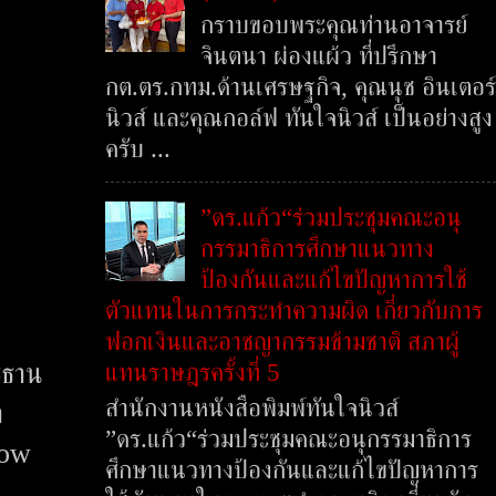
กราบขอบพระคุณท่านอาจารย์
จินตนา ผ่องแผ้ว ที่ปรึกษา
กต.ตร.กทม.ด้านเศรษฐกิจ, คุณนุช อินเตอร์
นิวส์ และคุณกอล์ฟ ทันใจนิวส์ เป็นอย่างสูง
ครับ ...
”ดร.แก้ว“ร่วมประชุมคณะอนุ
กรรมาธิการศึกษาแนวทาง
ป้องกันและแก้ไขปัญหาการใช้
ตัวแทนในการกระทำความผิด เกี่ยวกับการ
ฟอกเงินและอาชญากรรมข้ามชาติ สภาผู้
แทนราษฎรครั้งที่ 5
ะธาน
สำนักงานหนังสือพิมพ์ทันใจนิวส์
า
”ดร.แก้ว“ร่วมประชุมคณะอนุกรรมาธิการ
row
ศึกษาแนวทางป้องกันและแก้ไขปัญหาการ