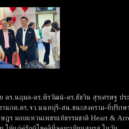
ย ดร.นฤมล-ดร.พีรวัฒน์-ดร.ธัชวิน สุรเศรษฐ ปร
ธานกต.ตร.จว.นนทบุรี-สน.ชนะสงคราม-ที่ปรึกษ
าษฎร มอบแหวนเพชรแท้ธรรมชาติ Heart & Ar
ห้แก่คู่รักผู้โชคดีที่จดทะเบียนสมรส ในวัน