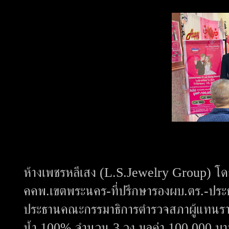
ห้างเพชรหลีเสง (L.S.Jewelry Group) โด
คคพ.เขตพระนคร-ที่ปรึกษารองผบ.ตร.-ประ
ประธานคณะกรรมาธิการตำรวจสภาผู้แทนร
น้ำ 100% จำนวน 3 วง มูลค่า 100,000 บาท ใ