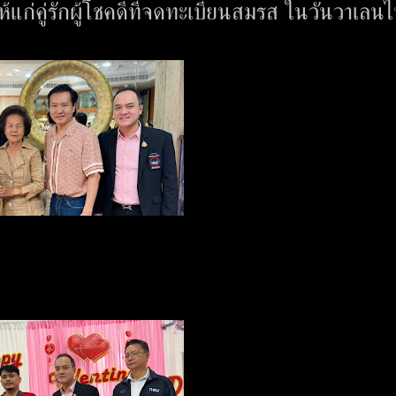
ก่คู่รักผู้โชคดีที่จดทะเบียนสมรส ในวันวาเลนไ