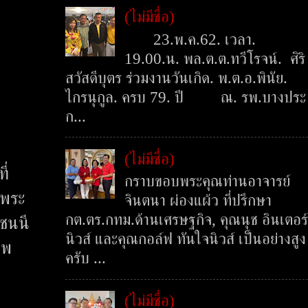
(ไม่มีชื่อ)
23.พ.ค.62. เวลา.
19.00.น. พล.ต.ต.ทวีโรจน์. ศิริ
สวัสดีบุตร ร่วมงานวันเกิด. พ.ต.อ.พินัย.
ไกรนุกูล. ครบ 79. ปี ณ. รพ.บางประ
ก...
ง
(ไม่มีชื่อ)
ี่
กราบขอบพระคุณท่านอาจารย์
นพระ
จินตนา ผ่องแผ้ว ที่ปรึกษา
กต.ตร.กทม.ด้านเศรษฐกิจ, คุณนุช อินเตอร์
ชชนนี
นิวส์ และคุณกอล์ฟ ทันใจนิวส์ เป็นอย่างสูง
าพ
ครับ ...
(ไม่มีชื่อ)