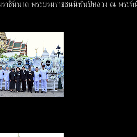
มราชินีนาถ พระบรมราชชนนีพันปีหลวง ณ พระที่นั