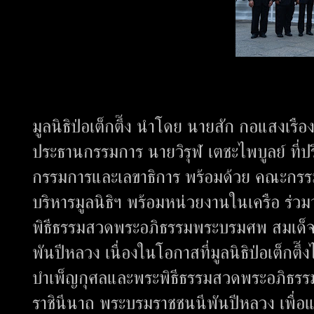
มูลนิธิป่อเต็กตึ๊ง นำโดย นายสัก กอแสงเรื
ประธานกรรมการ นายวิรุฬ เตชะไพบูลย์ ที่
กรรมการและเลขาธิการ พร้อมด้วย คณะกรรมการ
บริหารมูลนิธิฯ พร้อมหน่วยงานในเครือ ร่
พิธีธรรมสวดพระอภิธรรมพระบรมศพ สมเด็จพร
พันปีหลวง เนื่องในโอกาสที่มูลนิธิป่อเต็ก
บำเพ็ญกุศลและพระพิธีธรรมสวดพระอภิธรรมพ
ราชินีนาถ พระบรมราชชนนีพันปีหลวง เพื่อ