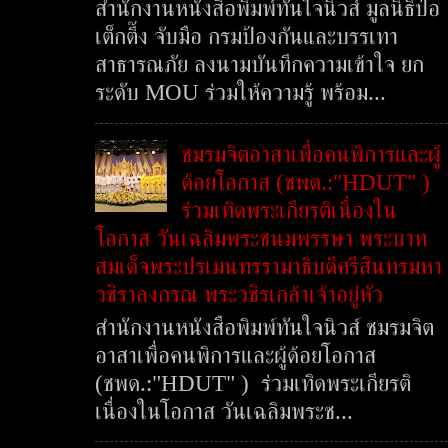
สำนักงานหนังสือพิมพ์ทันใจนิวส์ มูลนิธิป่อ
เต็กตึ๊ง จับมือ กรมป้องกันและบรรเทา
สาธารณภัย ลงนามบันทึกความเข้าใจ ยก
ระดับ MOU ร่วมให้ความรู้ พร้อม...
ชมรมจิตอาสาเพื่อคนพิการและผู้
ด้อยโอกาส (ชพด.:"HDUT" )
ร่วมเทิดพระเกียรติเนื่องใน
โอกาส วันเฉลิมพระชนมพรรษา พระบาท
สมเด็จพระปรเมนทรรามาธิบดีศรีสินทรมหา
วชิราลงกรณ พระวชิรเกล้าเจ้าอยู่หัว
สำนักงานหนังสือพิมพ์ทันใจนิวส์ ชมรมจิต
อาสาเพื่อคนพิการและผู้ด้อยโอกาส
(ชพด.:"HDUT" ) ร่วมเทิดพระเกียรติ
เนื่องในโอกาส วันเฉลิมพระช...