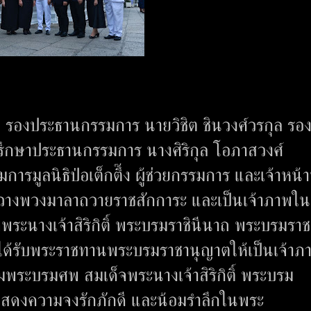
อง รองประธานกรรมการ นายวิชิต ชินวงศ์วรกุล รอ
ปรึกษาประธานกรรมการ นางศิริกุล โอภาสวงศ์
มูลนิธิป่อเต็กตึ๊ง ผู้ช่วยกรรมการ และเจ้าหน้าท
วมวางพวงมาลาถวายราชสักการะ และเป็นเจ้าภาพใ
ะนางเจ้าสิริกิติ์ พระบรมราชินีนาถ พระบรมรา
ตึ๊งได้รับพระราชทานพระบรมราชานุญาตให้เป็นเจ้าภ
ระบรมศพ สมเด็จพระนางเจ้าสิริกิติ์ พระบรม
แสดงความจงรักภักดี และน้อมรำลึกในพระ