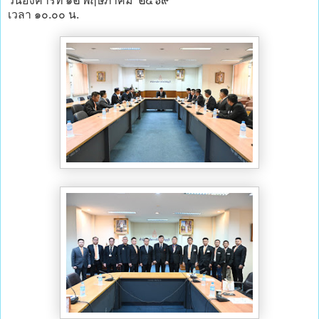
วันอังคารที่ ๑๒ พฤษภาคม ๒๕๖๙
เวลา ๑๐.๐๐ น.