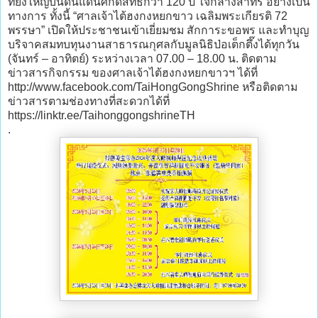
ที่ยิ่งใหญ่บนดินแดนศักดิ์สิทธิ์กว่า 120 ปี ใจกลางสาทร อย่างเป็น
ทางการ ทั้งนี้ “ศาลเจ้าไต้ฮงกงหยกขาว เฉลิมพระเกียรติ 72
พรรษา” เปิดให้ประชาชนเข้าเยี่ยมชม สักการะขอพร และทำบุญ
บริจาคสมทบทุนงานสาธารณกุศลกับมูลนิธิป่อเต็กตึ๊งได้ทุกวัน
(จันทร์ – อาทิตย์) ระหว่างเวลา 07.00 – 18.00 น. ติดตาม
ข่าวสารกิจกรรม ของศาลเจ้าไต้ฮงกงหยกขาวฯ ได้ที่
http://www.facebook.com/TaiHongGongShrine หรือติดตาม
ข่าวสารตามช่องทางที่สะดวกได้ที่
https://linktr.ee/TaihonggongshrineTH
.