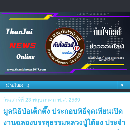
▼
วันเสาร์ที่ 23 พฤษภาคม พ.ศ. 2569
มูลนิธิป่อเต็กตึ๊ง ประกอบพิธีจุดเทียนเปิด
งานฉลองบรรลุธรรมหลวงปู่ไต้ฮง ประจำ