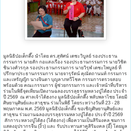
มูลนิธิป่อเต็กตึ๊ง นำโดย ดร.สุทัศน์ เตชะวิบูลย์ รองประธาน
กรรมการ นายสัก กอแสงเรือง รองประธานกรรมการ นายวิชิต
ชินวงศ์วรกุล รองประธานกรรมการ นายวิรุฬ เตชะไพบูลย์ ที่
ปรึกษาประธานกรรมการ นายจารุรัตน์ คุณัตถานนท์ กรรมการ
และเหรัญญิก นางจินดา บุญลาภทวีโชค กรรมการตรวจสอบ
พร้อมด้วย คณะกรรมการ ผู้ช่วยกรรมการ และเจ้าหน้าที่บริหาร
ร่วมในพิธีจุดเทียนเปิดงานฉลองบรรลุธรรมหลวงปู่ไต้ฮง ประจำ
ปี 2569 ณ ศาลเจ้าไต้ฮงกง มูลนิธิป่อเต็กตึ๊ง พลับพลาไชย โดยมี
ศิษยานุศิษย์และสาธุชน ร่วมในพิธี โดยระหว่างวันที่ 23 - 28
พฤษภาคม พ.ศ. 2569 มูลนิธิป่อเต็กตึ๊ง ขอเชิญศิษยานุศิษย์และ
สาธุชน ร่วมงานฉลองบรรลุธรรมหลวงปู่ไต้ฮง ประจำปี 2569
สักการะหลวงปู่ไต้ฮง (ไต้ฮงกง) เพื่อความเป็นสิริมงคล ชมการ
แสดงอุปรากรจีน (งิ้ว) และ รับประทานสาคูสิริมงคล (อี๊) โดยมูล