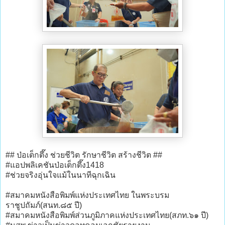
## ป่อเต็กตึ๊ง ช่วยชีวิต รักษาชีวิต สร้างชีวิต ##
#แอปพลิเคชันป่อเต็กตึ๊ง1418
#ช่วยจริงอุ่นใจแม้ในนาทีฉุกเฉิน
#สมาคมหนังสือพิมพ์แห่งประเทศไทย ในพระบรม
ราชูปถัมภ์(สนท.๘๕ ปี)
#สมาคมหนังสือพิมพ์ส่วนภูมิภาคแห่งประเทศไทย(สภท.๖๑ ปี)