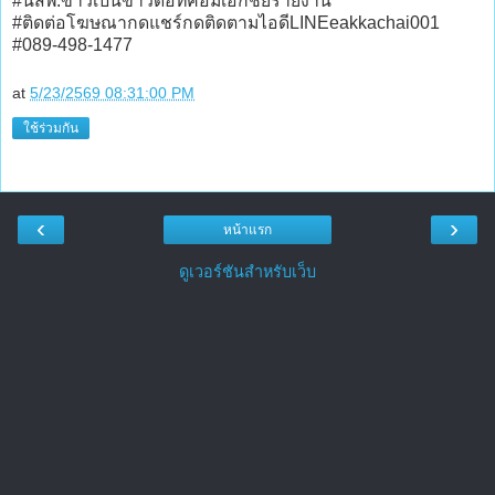
#นสพ.ข่าวเป็นข่าวดอทคอมเอกชัยรายงาน
#ติดต่อโฆษณากดแชร์กดติดตามไอดีLINEeakkachai001
#089-498-1477
at
5/23/2569 08:31:00 PM
ใช้ร่วมกัน
‹
›
หน้าแรก
ดูเวอร์ชันสำหรับเว็บ