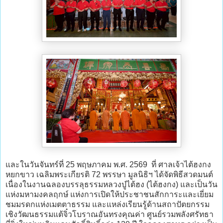
และในวันจันทร์ที่ 25 พฤษภาคม พ.ศ. 2569 ที่ ศาลเจ้าไต้ฮงกง
หยกขาว เฉลิมพระเกียรติ 72 พรรษา มูลนิธิฯ ได้จัดพิธีสวดมนต์
เนื่องในงานฉลองบรรลุธรรมหลวงปู่ไต้ฮง (ไต้ฮงกง) และเป็นวัน
แห่งมหามงคลฤกษ์ แห่งการเปิดให้ประชาชนสักการะและเยี่ยม
ชมมรดกแห่งเมตตาธรรม และแหล่งเรียนรู้ด้านสถาปัตยกรรม
เชิงวัฒนธรรมแต้จิ๋วโบราณอันทรงคุณค่า ศูนย์รวมพลังศรัทธา