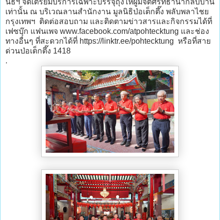
นิธิฯ จัดเตรียมบริการเฉพาะบรรจุถุงให้ผู้มีจิตศรัทธานำกลับบ้าน
เท่านั้น ณ บริเวณลานสำนักงาน มูลนิธิป่อเต็กตึ๊ง พลับพลาไชย
กรุงเทพฯ ติดต่อสอบถาม และติดตามข่าวสารและกิจกรรมได้ที่
เฟซบุ๊ก แฟนเพจ www.facebook.com/atpohtecktung และช่อง
ทางอื่นๆ ที่สะดวกได้ที่ https://linktr.ee/pohtecktung หรือที่สาย
ด่วนป่อเต็กตึ๊ง 1418
.