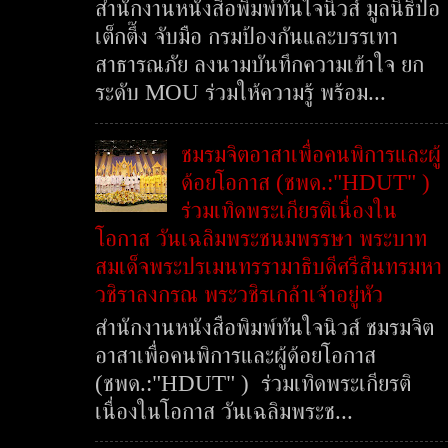
สำนักงานหนังสือพิมพ์ทันใจนิวส์ มูลนิธิป่อ
เต็กตึ๊ง จับมือ กรมป้องกันและบรรเทา
สาธารณภัย ลงนามบันทึกความเข้าใจ ยก
ระดับ MOU ร่วมให้ความรู้ พร้อม...
ชมรมจิตอาสาเพื่อคนพิการและผู้
ด้อยโอกาส (ชพด.:"HDUT" )
ร่วมเทิดพระเกียรติเนื่องใน
โอกาส วันเฉลิมพระชนมพรรษา พระบาท
สมเด็จพระปรเมนทรรามาธิบดีศรีสินทรมหา
วชิราลงกรณ พระวชิรเกล้าเจ้าอยู่หัว
สำนักงานหนังสือพิมพ์ทันใจนิวส์ ชมรมจิต
อาสาเพื่อคนพิการและผู้ด้อยโอกาส
(ชพด.:"HDUT" ) ร่วมเทิดพระเกียรติ
เนื่องในโอกาส วันเฉลิมพระช...