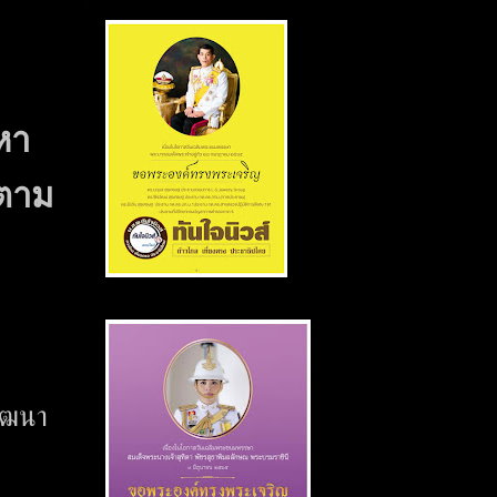
หา
ตาม
ัฒนา
6