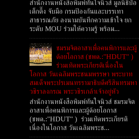
สำนักงานหนังสือพิมพ์ทันใจนิวส์ มูลนิธิป่อ
เต็กตึ๊ง จับมือ กรมป้องกันและบรรเทา
สาธารณภัย ลงนามบันทึกความเข้าใจ ยก
ระดับ MOU ร่วมให้ความรู้ พร้อม...
ชมรมจิตอาสาเพื่อคนพิการและผู้
ด้อยโอกาส (ชพด.:"HDUT" )
ร่วมเทิดพระเกียรติเนื่องใน
โอกาส วันเฉลิมพระชนมพรรษา พระบาท
สมเด็จพระปรเมนทรรามาธิบดีศรีสินทรมหา
วชิราลงกรณ พระวชิรเกล้าเจ้าอยู่หัว
สำนักงานหนังสือพิมพ์ทันใจนิวส์ ชมรมจิต
อาสาเพื่อคนพิการและผู้ด้อยโอกาส
(ชพด.:"HDUT" ) ร่วมเทิดพระเกียรติ
เนื่องในโอกาส วันเฉลิมพระช...