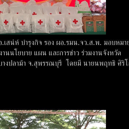
เสน่ห์ บำรุงกิจ รอง ผอ.รมน.จว.ส.พ. มอบหมาย
งานนโยบาย แผน และการข่าว ร่วมงานจังหวัด
อ.บางปลาม้า จ.สุพรรณบุรี โดยมี นายนพฤทธิ ศิริ