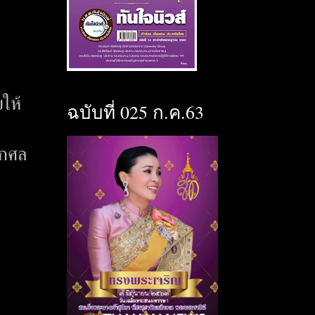
ให้
ฉบับที่ 025 ก.ค.63
โกศล