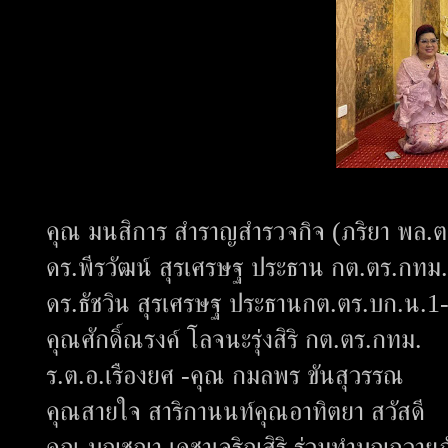
คุณ มนสิการ สำราญสำรวจกิจ (ภริยา พล.ต
ดร.พีรวัฒน์ สุรเศรษฐ ประธาน กต.ตร.กท
ดร.ธัชวิน สุรเศรษฐ ประธานกต.ตร.บก.น.
คุณศักดิ์ณรงค์ โลจนะรุ่งสิริ กต.ตร.กทม.
ร.ต.อ.เรืองยศ -คุณ กมลพร ขันสุวรรณ
คุณสายใจ สาริกานนท์คุณอาทิตยา สวัสดี
คุณ บุญชญา เดชาเจริญสิริ ร่วมทำบุญถวาย