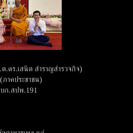
.ต.ดร.เสนิต สำราญสำรวจกิจ)
ม.(ภาคประชาชน)
1-บก.สปพ.191
ภัตตาหารเพล แด่