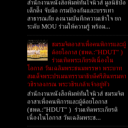
สำนักงานหนังสือพิมพ์ทันใจนิวส์ มูลนิธิป่อ
เต็กตึ๊ง จับมือ กรมป้องกันและบรรเทา
สาธารณภัย ลงนามบันทึกความเข้าใจ ยก
ระดับ MOU ร่วมให้ความรู้ พร้อม...
ชมรมจิตอาสาเพื่อคนพิการและผู้
ด้อยโอกาส (ชพด.:"HDUT" )
ร่วมเทิดพระเกียรติเนื่องใน
โอกาส วันเฉลิมพระชนมพรรษา พระบาท
สมเด็จพระปรเมนทรรามาธิบดีศรีสินทรมหา
วชิราลงกรณ พระวชิรเกล้าเจ้าอยู่หัว
สำนักงานหนังสือพิมพ์ทันใจนิวส์ ชมรมจิต
อาสาเพื่อคนพิการและผู้ด้อยโอกาส
(ชพด.:"HDUT" ) ร่วมเทิดพระเกียรติ
เนื่องในโอกาส วันเฉลิมพระช...