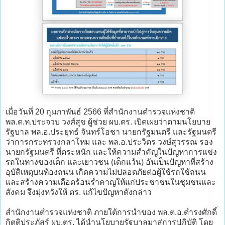
เมื่อวันที่ 20 กุมภาพันธ์ 2566 ที่สำนักงานตำรวจแห่งชาติ
พล.ต.ท.ประจวบ วงศ์สุข ผู้ช่วย ผบ.ตร. เปิดเผยว่าตามนโยบาย
รัฐบาล พล.อ.ประยุทธ์ จันทร์โอชา นายกรัฐมนตรี และรัฐมนตรี
ว่าการกระทรวงกลาโหม และ พล.อ.ประวิตร วงษ์สุวรรณ รอง
นายกรัฐมนตรี ที่ตระหนัก และให้ความสำคัญในปัญหาการแข่ง
รถในทางของเด็ก และเยาวชน (เด็กแว้น) อันเป็นปัญหาที่สร้าง
อุบัติเหตุบนท้องถนน เกิดความไม่ปลอดภัยต่อผู้ใช้รถใช้ถนน
และสร้างความเดือดร้อนรำคาญให้แก่ประชาชนในชุมชนและ
สังคม จึงมุ่งหวังให้ ตร. แก้ไขปัญหาดังกล่าว
สำนักงานตำรวจแห่งชาติ ภายใต้การนำของ พล.ต.อ.ดำรงศักดิ์
กิตติประภัสร์ ผบ.ตร. ได้นำนโยบายรัฐบาลมาสู่การปฏิบัติ โดย