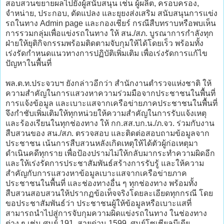
สอบสวนขยายผลไปยังผู้สนับสนุน เช่น ผู้ผลิต, ครอบครอง,
จำหน่าย, ประกอบ, ดัดแปลง และยุยงส่งเสริม สนับสนุนการแข่ง
รถในทาง Admin page และกองเชียร์ กรณีสืบทราบหรือพบเห็น
การรวมกลุ่มเพื่อแข่งรถในทาง ให้ สน./สภ. บูรณาการกำลังทุก
ฝ่ายให้ยุติกิจกรรมพร้อมติดตามจับกุมให้ได้โดยเร็ว พร้อมทั้ง
เร่งรัดกำหนดแนวทางการปฏิบัติเพิ่มเติม เพื่อเร่งรัดการแก้ไข
ปัญหาในพื้นที่
พล.ต.ท.ประจวบฯ ยังกล่าวอีกว่า สำนักงานตำรวจแห่งชาติ ให้
ความสำคัญในการแสวงหาความร่วมมือจากประชาชนในพื้นที่
การแจ้งข้อมูล และเบาะแสจากเครือข่ายภาคประชาชนในพื้นที่
จึงกำชับเพิ่มเติมให้ทุกหน่วยให้ความสำคัญในการรับแจ้งเหตุ
และร้องเรียนในทุกช่องทาง ให้ กก.สส.บก.น./ภ.จว. ร่วมกับงาน
สืบสวนของ สน./สภ. ตรวจสอบ และติดต่อสอบถามข้อมูลจาก
ประชาชน เน้นการสืบสวนหลังเกิดเหตุให้ได้ตัวผู้ก่อเหตุมา
ดำเนินคดีทุกราย เพื่อป้องปรามไม่ให้กลับมากระทำความผิดอีก
และให้เร่งรัดการประชาสัมพันธ์สร้างการรับรู้ และให้ความ
สำคัญกับการแสวงหาข้อมูลเบาะแสจากเครือข่ายภาค
ประชาชนในพื้นที่ และช่องทางอื่น ๆ ทุกช่องทาง พร้อมทั้ง
สืบสวนสอบสวนให้ปรากฏข้อเท็จจริงโดยละเอียดทุกกรณี โดย
ขอประชาสัมพันธ์ว่า ประชาชนผู้ให้ข้อมูลหรือเบาะแสที่
สามารถนำไปสู่การจับกุมความผิดแข่งรถในทาง ในช่องทาง
ต่าง ๆ เช่น ศูนย์ 191, สายด่วน 1599, ศูนย์โซเชียลมีเดีย