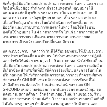
จัดตั้งศูนย์ป้องกัน และปราบปรามการแข่งรถในทาง และความ
ผิดอื่นที่เกี่ยวข้อง สำนักงานตำรวจแห่งชาติ มอบหมายให้
พล.ต.อ.ต่อศักดิ์ สุขวิมล รอง ผบ.ตร. เป็น ผอ.ศปข.ตร. และมี
พล.ต.ท.ประจวบ วงศ์สุข ผู้ช่วย ผบ.ตร. เป็น รอง ผอ.ศปข.ตร.
เพื่อแก้ไขปัญหาดังกล่าวโดยได้ดำเนินการขับเคลื่อนการ
ป้องกัน และปราบปรามการแข่งรถในทาง โดยใช้นโยบาย
บังคับใช้กฎหมาย ใน 4 มาตรการหลัก ได้แก่ มาตรการก่อนเกิด
เหตุ มาตรการขณะเกิดเหตุ มาตรการสอบสวนขยายผล
มาตรการเฝ้าระวัง และปรับเปลี่ยนพฤติกรรม
พล.ต.ท.ประจวบฯ กล่าวว่า วันนี้ได้รับมอบหมายให้เป็นประธาน
การประชุมขับเคลื่อน ศปข.ตร. ได้กำหนดมาตรการการปฏิบัติ
และกำชับให้หน่วย บช.น., ภ.1 - 9 และ บก.ทล. นำไปขับเคลื่อน
เพื่อป้องกัน และปราบปรามการแข่งรถในทาง และความผิดอื่น
ที่เกี่ยวข้อง สำหรับพื้นที่ที่มีสถิติการร้องเรียน และการจับกุมใน
ปริมาณมาก ให้เร่งรัดกวดขันตรวจสอบการกระทำความผิดทุก
ช่องทาง ทั้ง ONLINE เช่น คลิปการแข่งรถ, การขับรถที่ไม่
คำนึงถึงความปลอดภัย, ร้านค้าออนไลน์ ฯลฯ และ ON
GROUND เพิ่มความเข้มออกกวดขันตรวจตราแหล่งมั่วสุม จุด
นัดหมาย, สถานศึกษา, ร้านจำหน่ายอะไหล่, ร้านซ่อมรถ, ร้าน
ดัดแปลงสภาพรถ, ร้านแต่งซิ่ง, โรงงาน และร้านขายท่อไอเสียที่
ไม่ได้มาตรฐานฯลฯ ดำเนินการตามกฎหมายกับตัวการ และ