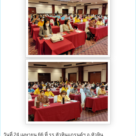
วันที่ 24 เมษายน 66 ที่ รร.หัวหินแกรนด์ฯ อ.หัวหิน