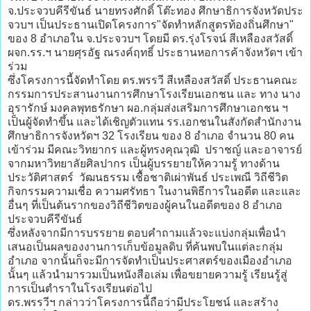
จ.ประจวบคีรีขันธ์ นายทรงศักดิ์ โต๊ะทอง ศึกษาธิการจังหวัดประ
จวบฯ เป็นประธานเปิดโครงการ"จัดทำหลักสูตรท้องถิ่นศึกษา"
ของ 8 อำเภอใน จ.ประจวบฯ โดยมี ดร.รุ่งโรจน์ สีเหลืองสวัสดิ์
ผจก.รร.ฯ นายศุรอัฐ ณรงค์ฤทธิ์ ประธานหอการค้าจังหวัดฯ เข้า
ร่วม
ซึ่งโครงการนี้จัดทำโดย ดร.พรรวี สีเหลืองสวัสดิ์ ประธานคณะ
กรรมการประสานงานการศึกษาโรงเรียนเอกชน และ ทาง นาง
อุรารักษ์ มงคลพุทธรักษา ผอ.กลุ่มส่งเสริมการศึกษาเอกชน ฯ
เป็นผู้จัดทำขึ้น และได้เชิญตัวแทน รร.เอกชนในสังกัดสำนักงาน
ศึกษาธิการจังหวัดฯ 32 โรงเรียน ของ 8 อำเภอ จำนวน 80 คน
เข้าร่วม มีคณะวิทยากร และผู้ทรงคุณวุฒิ ปราชญ์ และอาจารย์
จากมหาวิทยาลัยศิลปากร เป็นผู้บรรยายให้ความรู้ ทางด้าน
ประวัติศาสตร์ วัฒนธรรม เชื้อชาติเผ่าพันธ์ ประเพณี วิถีชีวิต
กิจกรรมความเชื่อ ความศรัทธา ในงานพิธีการในอดีต และและ
อื่นๆ ที่เป็นต้นรากของวิถีชีวิตของผู้คนในอดีตของ 8 อำเภอ
ประจวบคีรีขันธ์
ซึ่งหลังจากมีการบรรยาย ตอบคำถามแล้วจะแบ่งกลุ่มเพื่อนำ
เสนอเป็นผลของงานการเก็บข้อมูลดิบ ที่ค้นพบในแต่ละกลุ่ม
อำเภอ จากนั้นก็จะมีการจัดทำเป็นประศาสตร์ของเมืองอำเภอ
นั้นๆ แล้วนำมารวมเป็นหนังสือเล่ม เพื่อขยายความรู้ เรียนรู้สู่
การเป็นตำราในโรงเรียนต่อไป
ดร.พรรวีฯ กล่าวว่าโครงการนี้ถือว่ามีประโยชน์ และสร้าง