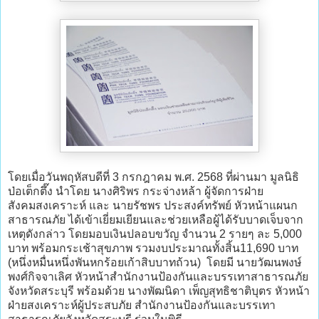
โดยเมื่อวันพฤหัสบดีที่ 3 กรกฎาคม พ.ศ. 2568 ที่ผ่านมา มูลนิธิ
ป่อเต็กตึ๊ง นำโดย นางศิริพร กระจ่างหล้า ผู้จัดการฝ่าย
สังคมสงเคราะห์ และ นายรัชพร ประสงค์ทรัพย์ หัวหน้าแผนก
สาธารณภัย ได้เข้าเยี่ยมเยียนและช่วยเหลือผู้ได้รับบาดเจ็บจาก
เหตุดังกล่าว โดยมอบเงินปลอบขวัญ จำนวน 2 รายๆ ละ 5,000
บาท พร้อมกระเช้าสุขภาพ รวมงบประมาณทั้งสิ้น11,690 บาท
(หนึ่งหมื่นหนึ่งพันหกร้อยเก้าสิบบาทถ้วน) โดยมี นายวัฒนพงษ์
พงศ์กิจจาเลิศ หัวหน้าสำนักงานป้องกันและบรรเทาสาธารณภัย
จังหวัดสระบุรี พร้อมด้วย นางพัฒนิดา เพ็ญสุทธิชาติบุตร หัวหน้า
ฝ่ายสงเคราะห์ผู้ประสบภัย สำนักงานป้องกันและบรรเทา