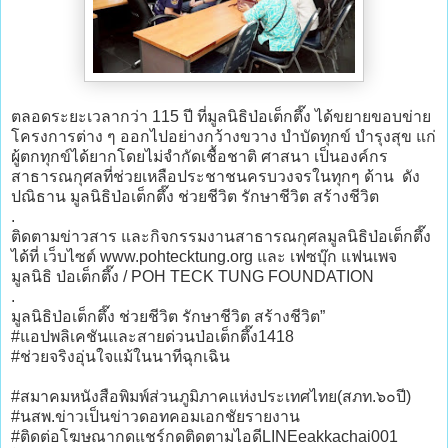
ตลอดระยะเวลากว่า 115 ปี ที่มูลนิธิป่อเต็กตึ๊ง ได้ขยายขอบข่าย
โครงการต่าง ๆ ออกไปอย่างกว้างขวาง บำบัดทุกข์ บำรุงสุข แก่
ผู้ตกทุกข์ได้ยากโดยไม่จำกัดเชื้อชาติ ศาสนา เป็นองค์กร
สาธารณกุศลที่ช่วยเหลือประชาชนครบวงจรในทุกๆ ด้าน ดัง
ปณิธาน มูลนิธิป่อเต็กตึ๊ง ช่วยชีวิต รักษาชีวิต สร้างชีวิต
.
ติดตามข่าวสาร และกิจกรรมงานสาธารณกุศลมูลนิธิป่อเต็กตึ๊ง
ได้ที่ เว็บไซต์ www.pohtecktung.org และ เฟซบุ๊ก แฟนเพจ
มูลนิธิ ป่อเต็กตึ๊ง / POH TECK TUNG FOUNDATION
.
มูลนิธิป่อเต็กตึ๊ง ช่วยชีวิต รักษาชีวิต สร้างชีวิต”
#แอปพลิเคชันและสายด่วนป่อเต็กตึ๊ง1418
#ช่วยจริงอุ่นใจแม้ในนาทีฉุกเฉิน
#สมาคมหนังสือพิมพ์ส่วนภูมิภาคแห่งประเทศไทย(สภท.๖๐ปี)
#นสพ.ข่าวเป็นข่าวดอทคอมเอกชัยรายงาน
#ติดต่อโฆษณากดแชร์กดติดตามไอดีLINEeakkachai001