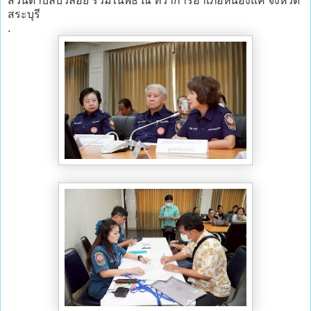
ส่วนตำบลบัวลอย ร่วมในพิธี ณ ที่ว่าการอำเภอหนองแค จังหวัด
สระบุรี
.