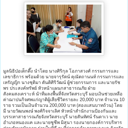
มูลนิธิป่อเต็กตึ๊ง นำโดย นางศิริกุล โอภาสวงศ์ กรรมการและ
เลขาธิการ พร้อมด้วย นายจารุรัตน์ คุณัตถานนท์ กรรมการและ
เหรัญญิก นางชุติมา ตันติศิริวัฒน์ ผู้ช่วยกรรมการ และนายรัช
พร ประสงค์ทรัพย์ หัวหน้าแผนกสาธารณภัย ฝ่าย
สังคมสงเคราะห์ นำทีมลงพื้นที่จังหวัดสระบุรี มอบเงินช่วยเหลือ
ค่าฌาปนกิจศพแก่ญาติผู้เสียชีวิตรายละ 20,000 บาท จำนวน 10
ราย รวมเป็นเงินจำนวน 200,000 บาท (สองแสนบาทถ้วน) โดย
มี นายวัฒนพงษ์ พงศ์กิจจาเลิศ หัวหน้าสำนักงานป้องกันและ
บรรเทาสาธารณภัยจังหวัดสระบุรี นายสันทัศน์ รันดาเว นาย
อำเภอหนองแค และนายชูชีพ มิสุนา รองนายกองค์การบริหาร