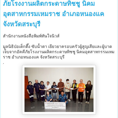
ภัยโรงงานผลิตกระดาษทิชชู นิคม
อุตสาหกรรมเหมราช อำเภอหนองแค
จังหวัดสระบุรี
สำนักงานหนังสือพิมพ์ทันใจนิวส์
มูลนิธิป่อเต็กตึ๊ง ซับน้ำตา เยียวยาครอบครัวผู้สูญเสียและผู้บาด
เจ็บจากอัคคีภัยโรงงานผลิตกระดาษทิชชู นิคมอุตสาหกรรมเหม
ราช อำเภอหนองแค จังหวัดสระบุรี
.