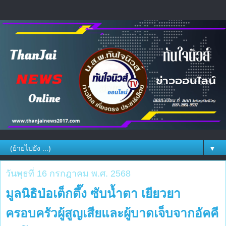
▼
วันพุธที่ 16 กรกฎาคม พ.ศ. 2568
มูลนิธิป่อเต็กตึ๊ง ซับน้ำตา เยียวยา
ครอบครัวผู้สูญเสียและผู้บาดเจ็บจากอัคคี