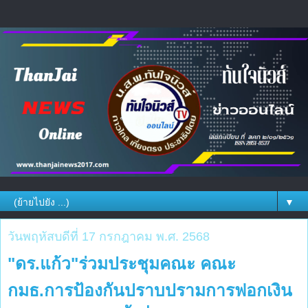
▼
วันพฤหัสบดีที่ 17 กรกฎาคม พ.ศ. 2568
"ดร.แก้ว"ร่วมประชุมคณะ คณะ
กมธ.การป้องกันปราบปรามการฟอกเงิน