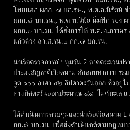
โพยนอก ผกก. ๗ บก.รน., พ.ต.อ.นิรัตน์ ช่
ผกก.๗ บก.รน., พ.ต.ท.วินัย นิ่มฟัก รอง ผก
ผกก.๒ บก.รน. ได้สั่งการให้ พ.ต.ท.ภราดร ส
แก้วด้วง สว.ส.รน.๓ กก.๗ บก.รน.
นำเรือตรวจการณ์ปทุมวัน 2 ลาดตระเวนปร
ประมงสัญชาติเวียดนาม ลักลอบทำการประมง
จูด ๑๐๐ องศา ๕๒ ลิปดาตะวันออก ซึ่งอยู่
ทางทิศตะวันออกประมาณ ๔๔ ไมค์ทะเล แล
ได้ดำเนินการควบคุมและนำเรือเวียดนาม 1 ลำ 
กก.๗ บก.รน. เพื่อส่งดำเนินคดีตามกฎหมา