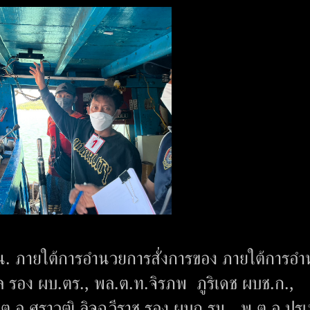
๐ น. ภายใต้การอำนวยการสั่งการของ ภายใต้การอ
ล รอง ผบ.ตร., พล.ต.ท.จิรภพ ภูริเดช ผบช.ก.,
.อ.ศราวุฒิ ลิจฉวีราช รอง ผบก.รน., พ.ต.อ.ปร