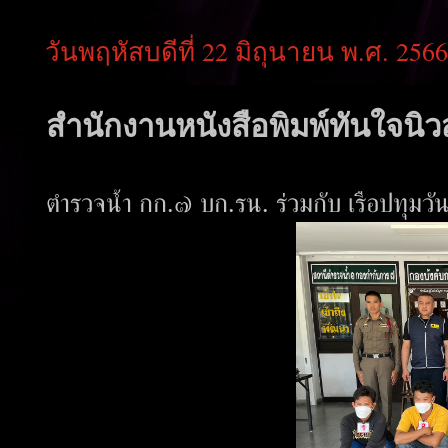
วันพฤหัสบดีที่ 22 มิถุนายน พ.ศ. 2566
สำนักงานหนังสือพิมพ์ทันใจนิวส
ตำรวจน้ำ กก.๗ บก.รน. ร่วมกับ เรือปทุมวั