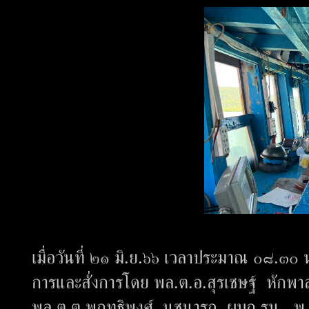
เมื่อวันที่ ๒๑ มิ.ย.๖๖ เวลาประมาณ ๐๘.๓
การและสั่งการโดย พล.ต.อ.สุรเชษฐ์ หักพา
พล.ต.ต.พฤทธิพงศ์ นุชนารถ ผบก.รน., พ.ต