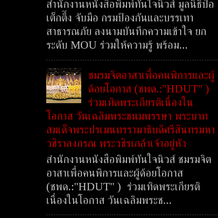
สำนักงานหนังสือพิมพ์ทันใจนิวส์ มูลนิธิป่อ
เต็กตึ๊ง จับมือ กรมป้องกันและบรรเทา
สาธารณภัย ลงนามบันทึกความเข้าใจ ยก
ระดับ MOU ร่วมให้ความรู้ พร้อม...
ชมรมจิตอาสาเพื่อคนพิการและผู้
ด้อยโอกาส (ชพด.:"HDUT" )
ร่วมเทิดพระเกียรติเนื่องใน
โอกาส วันเฉลิมพระชนมพรรษา พระบาท
สมเด็จพระปรเมนทรรามาธิบดีศรีสินทรมหา
วชิราลงกรณ พระวชิรเกล้าเจ้าอยู่หัว
สำนักงานหนังสือพิมพ์ทันใจนิวส์ ชมรมจิต
อาสาเพื่อคนพิการและผู้ด้อยโอกาส
(ชพด.:"HDUT" ) ร่วมเทิดพระเกียรติ
เนื่องในโอกาส วันเฉลิมพระช...