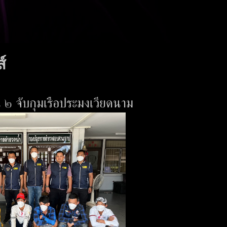
์
น ๒ จับกุมเรือประมงเวียดนาม