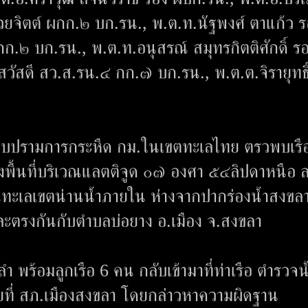
วยจิตต์ ผกก.๒ บก.รน., พ.ต.ท.นัฐพงศ์ ตาแก้ว 
ก.๒ บก.รน., พ.ต.ท.อนุสรณ์ สมุทรกิตติศักดิ์ ร
วัสดี สว.ส.รน.๔ กก.๗ บก.รน., พ.ต.ต.จิรายุทธิ
าบปรามการกระหืด กม.ในเขตทะเลไทย ตรวพบเรื
พื้นที่บริเวณแลตติจูด ๐๗ องศา ๕๔ลิปดาหนือ ล
ในทะเลเขตน่านน้ำภายใน ห่างจากปากร่องน้ำสงขล
ะตรงกันกับตำบลบ่อยาง อ.เมือง จ.สงขลา
พร้อมลูกเรือ 6 คน กลับเข้ามาที่ท่าเรือ ตำรวจน
ยที่ สภ.เมืองสงขลา โดยกล่าวหาความผิดฐาน