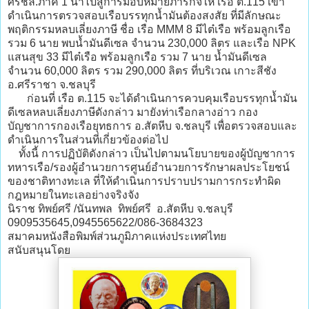
ศรชล.ภาค 1 นำไปสู่การมอบหมายภารกิจให้ เรือ ต.115 เข้า
ดำเนินการตรวจสอบเรือบรรทุกน้ำมันต้องสงสัย ที่มีลักษณะ
พฤติกรรมหลบเลี่ยงภาษี ชื่อ เรือ MMM 8 มีไต๋เรือ พร้อมลูกเรือ
รวม 6 นาย พบน้ำมันดีเซล จำนวน 230,000 ลิตร และเรือ NPK
แสนสุข 33 มีไต๋เรือ พร้อมลูกเรือ รวม 7 นาย น้ำมันดีเซล
จำนวน 60,000 ลิตร รวม 290,000 ลิตร ที่บริเวณ เกาะสีชัง
อ.ศรีราชา จ.ชลบุรี
ก่อนที่ เรือ ต.115 จะได้ดำเนินการควบคุมเรือบรรทุกน้ำมัน
ดีเซลหลบเลี่ยงภาษีดังกล่าว มายังท่าเรือกลางอ่าว กอง
บัญชาการกองเรือยุทธการ อ.สัตหีบ จ.ชลบุรี เพื่อตรวจสอบและ
ดำเนินการในส่วนที่เกี่ยวข้องต่อไป
ทั้งนี้ การปฏิบัติดังกล่าว เป็นไปตามนโยบายของผู้บัญชาการ
ทหารเรือ/รองผู้อำนวยการศูนย์อำนวยการรักษาผลประโยชน์
ของชาติทางทะเล ที่ให้ดำเนินการปราบปรามการกระทำผิด
กฎหมายในทะเลอย่างจริงจัง
นิราช ทิพย์ศรี /นันทพล ทิพย์ศรี อ.สัตหีบ จ.ชลบุรี
0909535645,0945565622/086-3684323
สมาคมหนังสือพิมพ์ส่วนภูมิภาคแห่งประเทศไทย
สนับสนุนโดย