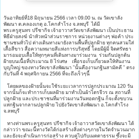
วันอาทิยย์ที่18 มิถุนายน 2566 เวลา 09.00 น. ณ วัดเขาลัง
พัฒนา ต.คลองเกตุ อ.โคกสำโรง จ.ลพบุรี ได้มี
พระครูสุนทร ปรีชากิจ เจ้าอาวาสวัดเขาลังพัฒนา เป็นประธาน
พิธีฝ่ายสงฆ์ นำหัวหน้าส่วนราชการ หน่วยงานต่างๆ พ่อค้า ประ
ชานชนทั่วไป ต่างเดินทางมายังลานพื้นที่ปลูกฝ้าย ทุกคนสวมใส่
เสื้อสีขาว สื่อความหมายสีแห่งการบริสุทธิ์ โดยมีผู้มี จิตศรัทธา
มารอมอบเสื้อให้ทุกๆคนที่เดินทางมาร่วมงาน ร่วมกันปลูกต้น
ฝ้ายบนเนื้อที่ประมาณ 8 ไร่เศษ เพื่อรอเก็บเกี่ยวผลให้ทันงาน
บุญใหญ่ ของทางวัดเขาลังพัฒนา "นั้นคืองานกฐินสามัคคี " ตรง
กับวันที่ 4 พฤศจิกายน 2566 ที่จะถึงเร็วๆนี้
โดยผลของฝ้ายนั้นจะใช้ระยะเวลาการปลูกประมาณ 120 วัน
จากนั้นก็จะทำการเก็บผลฝ้าย มาทำเป็นผ้าไตรจีวร ณ สถานที่
ปลูกฝ้าย และประชาชนที่มาร่วมงานวันทอดกฐิน ก็จะตั้งขบวน
แห่กฐินจากลานปลูกฝ้าย ไปยังวัดเขาลังพัฒนา อ.โคกสำโรง
จ.ลพบุรี
ทางท่านพระครูสุนทร ปรีชากิจ เจ้าอาวาสวัดเขาลังพัฒนา ได้
กล่าวว่า ขณะนี้ทางวัดได้ก่อสร้างสิ่งต่างๆภายในวัดจำนวนมาก
และยังจะดำเนินการก่อสร้าง ควบคู่ไปกับเมตตาธรรม ซึ้งจะมี