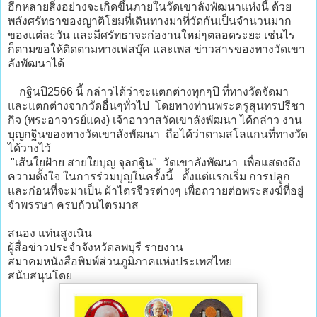
อีกหลายสิ่งอย่างจะเกิดขึ้นภายในวัดเขาลังพัฒนาแห่งนี้ ด้วย
พลังศรัทธาของญาติโยมที่เดินทางมาที่วัดกันเป็นจำนวนมาก
ของแต่ละวัน และมีศรัทธาจะก่องานใหม่ๆตลอดระยะ เช่นไร
ก็ตามขอให้ติดตามทางเฟสบุ๊ค และเพส ข่าวสารของทางวัดเขา
ลังพัฒนาได้
กฐินปี2566 นี้ กล่าวได้ว่าจะแตกต่างทุกๆปี ที่ทางวัดจัดมา
และแตกต่างจากวัดอื่นๆทั่วไป โดยทางท่านพระครูสุนทรปรีชา
กิจ (พระอาจารย์แดง) เจ้าอาวาสวัดเขาลังพัฒนา ได้กล่าว งาน
บุญกฐินของทางวัดเขาลังพัฒนา ถือได้ว่าตามสโลแกนที่ทางวัด
ได้วางไว้
"เส้นใยฝ้าย สายใยบุญ จุลกฐิน" วัดเขาลังพัฒนา เพื่อแสดงถึง
ความตั้งใจ ในการร่วมบุญในครั้งนี้ ตั้งแต่แรกเริ่ม การปลูก
และก่อนที่จะมาเป็น ผ้าไตรจีวรต่างๆ เพื่อถวายต่อพระสงฆ์ที่อยู่
จำพรรษา ครบถ้วนไตรมาส
สนอง แท่นสูงเนิน
ผู้สื่อข่าวประจำจังหวัดลพบุรี รายงาน
สมาคมหนังสือพิมพ์ส่วนภูมิภาคแห่งประเทศไทย
สนับสนุนโดย