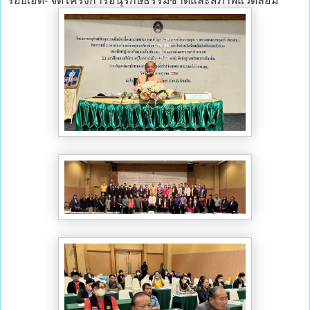
ร้อยเอ็ด- จัดโครงการอนุรักษ์ธรรมชาติและสภาพแวดล้อม