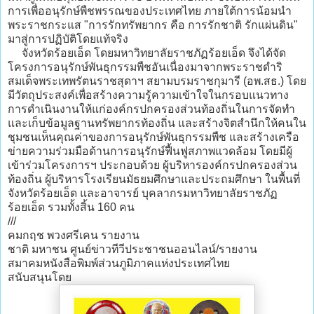
การเพื่ออนุรักษ์พืชพรรณของประเทศไทย ภายใต้การน้อมนำ
พระราชกระแส "การรักทรัพยากร คือ การรักชาติ รักแผ่นดิน"
มาสู่การปฏิบัติโดยแท้จริง
จังหวัดร้อยเอ็ด โดยมหาวิทยาลัยราชภัฏร้อยเอ็ด จึงได้จัด
โครงการอนุรักษ์พันธุกรรมพืชอันเนื่องมาจากพระราชดำริ
สมเด็จพระเทพรัตนราชสุดาฯ สยามบรมราชกุมารี (อพ.สธ.) โดย
มีวัตถุประสงค์เพื่อสร้างความรู้ความเข้าใจในกรอบแนวทาง
การดำเนินงานให้แก่องค์กรปกครองส่วนท้องถิ่นในการจัดทำ
และเก็บข้อมูลฐานทรัพยากรท้องถิ่น และสร้างจิตสำนึกให้คนใน
ชุมชนเห็นคุณค่าของการอนุรักษ์พันธุกรรมพืช และสร้างเครือ
ข่ายความร่วมมือด้านการอนุรักษ์ฟื้นฟูสภาพแวดล้อม โดยมีผู้
เข้าร่วมโครงการฯ ประกอบด้วย ผู้บริหารองค์กรปกครองส่วน
ท้องถิ่น ผู้บริหารโรงเรียนมัธยมศึกษาและประถมศึกษา ในพื้นที่
จังหวัดร้อยเอ็ด และอาจารย์ บุคลากรมหาวิทยาลัยราชภัฏ
ร้อยเอ็ด รวมทั้งสิ้น 160 คน
///
คมกฤช พวงศรีเคน รายงาน
ชาติ มหาชน ศูนย์ข่าวทีวีประชาชนออนไลน์/รายงาน
สมาคมหนังสือพิมพ์ส่วนภูมิภาคแห่งประเทศไทย
สนับสนุนโดย