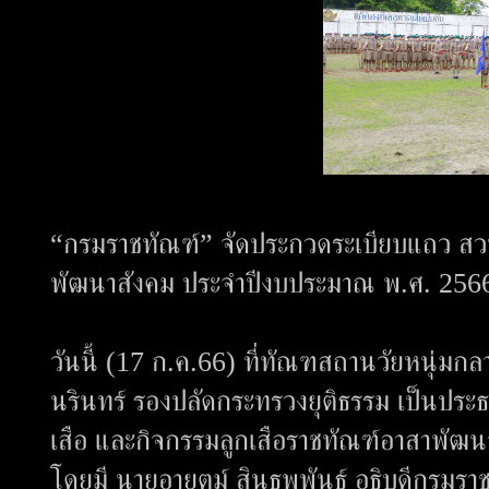
“กรมราชทัณฑ์” จัดประกวดระเบียบแถว สวน
พัฒนาสังคม ประจำปีงบประมาณ พ.ศ. 256
วันนี้ (17 ก.ค.66) ที่ทัณฑสถานวัยหนุ่ม
นรินทร์ รองปลัดกระทรวงยุติธรรม เป็นปร
เสือ และกิจกรรมลูกเสือราชทัณฑ์อาสาพัฒ
โดยมี นายอายุตม์ สินธพพันธุ์ อธิบดีกรมร