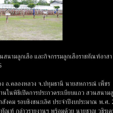
สนามลูกเสือ และกิจกรรมลูกเสือราชทัณฑ์อาสา
6
กลาง อ.คลองหลวง จ.ปทุมธานี นายสหการณ์ เพ็ชร
ะธานในพิธีเปิดการประกวดระเบียบแถว สวนสนามล
นาสังคม รอบชิงชนะเลิศ ประจำปีงบประมาณ พ.ศ.
าชทัณฑ์ กล่าวรายงานฯ พร้อมด้วย นายชาญ วชิรเด