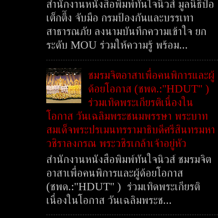
สำนักงานหนังสือพิมพ์ทันใจนิวส์ มูลนิธิป่อ
เต็กตึ๊ง จับมือ กรมป้องกันและบรรเทา
สาธารณภัย ลงนามบันทึกความเข้าใจ ยก
ระดับ MOU ร่วมให้ความรู้ พร้อม...
ชมรมจิตอาสาเพื่อคนพิการและผู้
ด้อยโอกาส (ชพด.:"HDUT" )
ร่วมเทิดพระเกียรติเนื่องใน
โอกาส วันเฉลิมพระชนมพรรษา พระบาท
สมเด็จพระปรเมนทรรามาธิบดีศรีสินทรมหา
วชิราลงกรณ พระวชิรเกล้าเจ้าอยู่หัว
สำนักงานหนังสือพิมพ์ทันใจนิวส์ ชมรมจิต
อาสาเพื่อคนพิการและผู้ด้อยโอกาส
(ชพด.:"HDUT" ) ร่วมเทิดพระเกียรติ
เนื่องในโอกาส วันเฉลิมพระช...