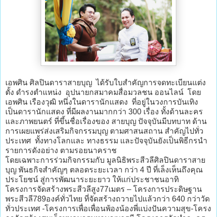
เอพศิน ศิลปินดาราสายบุญ ได้รับใบสำคัญการจดทะเบียนแต่ง
ตั้ง ดำรงตำแหน่ง อุปนายกสมาคมสื่อมวลชน ออนไลน์ โดย
เอพศิน เรืองวุฒิ หนึ่งในดารานักแสดง ที่อยู่ในวงการบันเทิง
เป็นดารานักแสดง ที่มีผลงานมากกว่า 300 เรื่อง ทั้งด้านละคร
และภาพยนตร์ ที่ขึ้นชื่อเรื่องของ สายบุญ ปัจจุบันมีบทบาท ด้าน
การเผยแพร่ส่งเสริมกิจกรรมบุญ ตามศาสนสถาน สำคัญไปทั่ว
ประเทศ ทั้งทางโลกและ ทางธรรม และปัจจุบันยังเป็นพิธีกรนำ
รายการดังอย่าง ตามรอยนาคราช
โดยเฉพาะการร่วมกิจกรรมกับ มูลนิธิพระสีวลีศิลปินดาราสาย
บุญ พันธกิจสำคัญๆ ตลอดระยะเวลา กว่า 4 ปี ที่เล็งเห็นถึงคุณ
ประโยชน์ สู่การพัฒนาระยะยาว ให้แก่ประชาชนอาทิ
โครงการจัดสร้างพระสีวลีสูง77เมตร – โครงการประดิษฐาน
พระสีวลี789องค์ทั่วไทย ที่จัดสร้างถวายไปแล้วกว่า 640 กว่าวัด
ทั่วประเทศ -โครงการเพื่อเพื่อนพ้องน้องพี่แบ่งปันความสุข-โครง