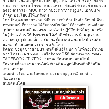
กาจัดสร้างสมเด็จพุทธบวรมหาบุญบารมี-โครงการจัดทำละคร
รายการหาธรรม-โครงการเผยแพร่ภาพยนตร์พระสีวลี และ รวม
ถึงร่วมกิจกรรม MOU ต่างๆ กับองค์กรภาครัฐและ เอกชน ที่
ทำคุณประโยชน์ให้แก่สังคม
โดยเป็นบุคคลสาธารณะ ที่มีบทบาทสำคัญ เป็นสัญลักษณ์ ด้าน
ภาพลักษณ์ ที่สง่างาม ได้รับการคัดเลือกให้ดำรงตำแหน่งสำคัญ
อุปนายกสมาคมสื่อมวลชน ออนไลน์ ปฏิบัติหน้าที่ในฐานะหนึ่ง
ในผู้นำองค์กร ให้ประชาชน ได้เข้าถึงข่าวสาร ด้านคุณงาม
ความดี ทุกรูปแบบ ที่ทาง สมาคมสื่อมวลชน ออนไลน์ จะผลิต
ออกมานำเสนอต่อ ประชาชนทั่วโลก
ติดตามข้อมูลข่าวสาร/ประชาสัมพันธ์โฆษณา ได้ที่กองอำนวย
การ โทร.063-789-6935 หรือติดตามได้ที่ ช่องทาง Youtbue /
FACEBOOK / TIKTOK : สมาคมสื่อมวลชน ออนไลน์
#สมาคมสื่อมวลชนออนไลน์ #เอพศิน #มูลนิธิพระสีวลีศิลปิน
ดาราสายบุญ
เสนอข่าวโดย นายโชตณภร บวรมหาบุญบารมี บก.ข่าว
วัฒนธรรม
สนับสนุนโดย