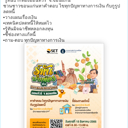
“รู้ทันปากท้องออนทัวร์” จ.ขอนแก่น
ชวนชาวขอนแก่นหาคำตอบ ไขทุกปัญหาทางการเงิน กับกูรูป
ลดหนี้
▪️วางแผนเรื่องเงิน
▪️เทคนิคปลดหนี้ให้หมดไว
▪️รู้ทันมิจฉาชีพหลอกลงทุน
▪️ชี้ช่องทางแก้หนี้
▪️ถาม-ตอบ ทุกปัญหาทางการเงิน