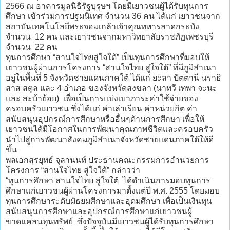
2566 ณ อาคารมูลนิธิรัฐบุรุษฯ โดยมีเยาวชนผู้ได้รับทุนการ
ศึกษา เข้าร่วมการปฐมนิเทศ จำนวน 36 คน ได้แก่ เยาวชนจาก
สถาบันเทคโนโลยีพระจอมเกล้าเจ้าคุณทหารลาดกระบัง
จำนวน 12 คน และเยาวชนจากมหาวิทยาลัยราชภัฏเพชรบุรี
จำนวน 22 คน
​ทุนการศึกษา “สานใจไทยสู่ใจใต้” เป็นทุนการศึกษาที่มอบให้
เยาวชนผู้ผ่านการโครงการ “สานใจไทย สู่ใจใต้” ที่มีภูมิลำเนา
อยู่ในพื้นที่ 5 จังหวัดชายแดนภาคใต้ ได้แก่ ยะลา ปัตตานี นราธิ
สาส สตูล และ 4 อำเภอ ของจังหวัดสงขลา (นาทวี เทพา จะนะ
และ สะบ้าย้อย) เพื่อเป็นการแบ่งเบาภาระค่าใช้จ่ายของ
ครอบครัวเยาวชน ซึ่งได้แก่ ค่าเล่าเรียน ค่าหน่วยกิต ค่า
สนับสนุนอุปกรณ์การศึกษาหรืออื่นๆด้านการศึกษา เพื่อให้
เยาวชนได้มีโอกาศในการพัฒนาคุณภาพชีวิตและครอบครัว
นำไปสู่การพัฒนาสังคมภูมิลำเนาจังหวัดชายแดนภาคใต้ให้ดี
ขึ้น
​พลเอกสุรยุทธ์ จุลานนท์ ประธานคณะกรรมการอำนวยการ
โครงการ “สานใจไทย สู่ใจใต้” กล่าวว่า
“ทุนการศึกษา สานใจไทย สู่ใจใต้ ได้ดำเนินการมอบทุนการ
ศึกษาแก่เยาวชนผู้ผ่านโครงการมาตั้งแต่ปี พ.ศ. 2555 โดยมอบ
ทุนการศึกษาระดับมัธยมศึกษาและอุดมศึกษา เพื่อเป็นเงินทุน
สนับสนุนการศึกษาและอุปกรณ์การศึกษาแก่เยาวชนผู้
ขาดแคลนทุนทรัพย์ ซึ่งปัจจุบันมีเยาวชนผู้ได้รับทุนการศึกษา