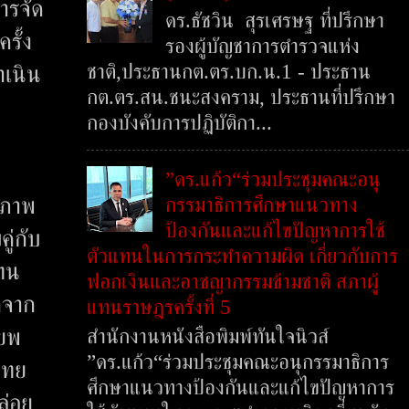
การจัด
ดร.ธัชวิน สุรเศรษฐ ที่ปรึกษา
รั้ง
รองผู้บัญชาการตำรวจแห่ง
ชาติ,ประธานกต.ตร.บก.น.1 - ประธาน
ำเนิน
กต.ตร.สน.ชนะสงคราม, ประธานที่ปรึกษา
กองบังคับการปฏิบัติกา...
”ดร.แก้ว“ร่วมประชุมคณะอนุ
กรรมาธิการศึกษาแนวทาง
วภาพ
ป้องกันและแก้ไขปัญหาการใช้
ู่กับ
ตัวแทนในการกระทำความผิด เกี่ยวกับการ
แทน
ฟอกเงินและอาชญากรรมข้ามชาติ สภาผู้
กจาก
แทนราษฎรครั้งที่ 5
สำนักงานหนังสือพิมพ์ทันใจนิวส์
พยพ
”ดร.แก้ว“ร่วมประชุมคณะอนุกรรมาธิการ
ไทย
ศึกษาแนวทางป้องกันและแก้ไขปัญหาการ
ล่อย