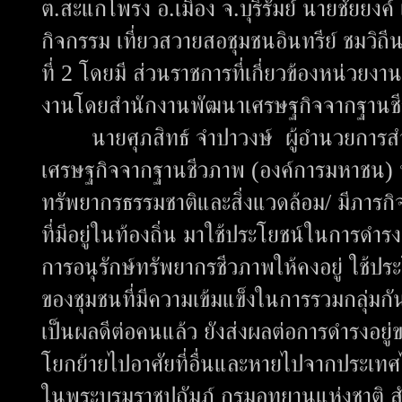
ต.สะแกโพรง อ.เมือง จ.บุรีรัมย์ นายชัยยงค์ 
กิจกรรม เที่ยวสวายสอชุมชนอินทรีย์ ชมวิถี
ที่ 2 โดยมี ส่วนราชการที่เกี่ยวข้องหน่วยง
งานโดยสำนักงานพัฒนาเศรษฐกิจจากฐานชีว
นายศุภสิทธ์ จำปาวงษ์ ผู้อำนวยการสำน
เศรษฐกิจจากฐานชีวภาพ (องค์การมหาชน) 
ทรัพยากรธรรมชาติและสิ่งแวดล้อม/ มีภารก
ที่มีอยู่ในท้องถิ่น มาใช้ประโยชน์ในการดำร
การอนุรักษ์ทรัพยากรชีวภาพให้คงอยู่ ใช้ปร
ของชุมชนที่มีความเข้มแข็งในการรวมกลุ่ม
เป็นผลดีต่อคนแล้ว ยังส่งผลต่อการดำรงอยู่
โยกย้ายไปอาศัยที่อื่นและหายไปจากประเท
ในพระบรมราชูปถัมภ์ กรมอุทยานแห่งชาติ สัตว