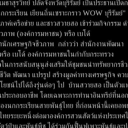
เมธาสุรวิทย์ ปลัดจังหวัดบุรีรัมย์ เป็นประธานเปิด
นกกระเรียน เยียนถิ่นเซราะกราว WOW บุรีรัมย์" ค
านภาค่เครือข่าย และชาวสวายสอ เข้าร่วมกิจกรรม ด
ภาพ (องค์การมหาชน) หรือ เบโด้
ักเศรษฐกิจชีวภาพ กล่าวว่า สำนักงานพัฒนา
หรือ เบโด้ องค์การมหาชนในกำกับกระทรวง
ิจในการสนับสนุนุส่งเสริมให้ชุมชนนำทรัพยากรชี
งชีวิต พัฒนา แปรรูป สร้างมูลค่าทางเศรษฐกิจ ควบค
ะโยชน์ไปได้ถึงรุ่นต่อๆ ไป บ้านสวายสอ เป็นตัว
กันประกอบอาชีพ โดยเฉพาะการทำนาอินทรีย์ที่นอ
ของนกกระเรียนสายพันธุ์ไทย ที่ก่อนหน้านี้เคยอ
ศไทยระยะหนึ่งต่อมาองค์การสวนสัตว์แห่งประเทศ
์ป่าและพันธุ์พืช ได้ร่วมกันฟื้นฟูเพาะพันธุ์และป