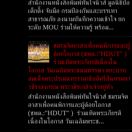
สำนักงานหนังสือพิมพ์ทันใจนิวส์ มูลนิธิป่อ
เต็กตึ๊ง จับมือ กรมป้องกันและบรรเทา
สาธารณภัย ลงนามบันทึกความเข้าใจ ยก
ระดับ MOU ร่วมให้ความรู้ พร้อม...
ชมรมจิตอาสาเพื่อคนพิการและผู้
ด้อยโอกาส (ชพด.:"HDUT" )
ร่วมเทิดพระเกียรติเนื่องใน
โอกาส วันเฉลิมพระชนมพรรษา พระบาท
สมเด็จพระปรเมนทรรามาธิบดีศรีสินทรมหา
วชิราลงกรณ พระวชิรเกล้าเจ้าอยู่หัว
สำนักงานหนังสือพิมพ์ทันใจนิวส์ ชมรมจิต
อาสาเพื่อคนพิการและผู้ด้อยโอกาส
(ชพด.:"HDUT" ) ร่วมเทิดพระเกียรติ
เนื่องในโอกาส วันเฉลิมพระช...