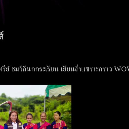
์
ินทรีย์ ชมวิถีนกกระเรียน เยียนถิ่นเซราะกราว W