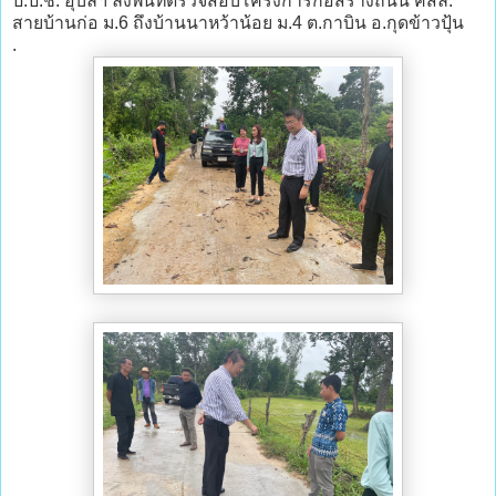
ป.ป.ช. อุบลฯ ลงพื้นที่ตรวจสอบโครงการก่อสร้างถนน คสล.
สายบ้านก่อ ม.6 ถึงบ้านนาหว้าน้อย ม.4 ต.กาบิน อ.กุดข้าวปุ้น
.