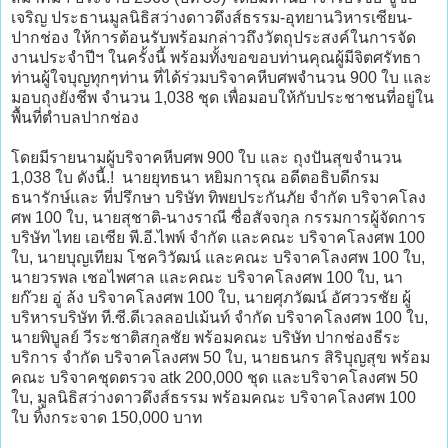
เจริญ ประธานมูลนิธิสว่างดาวดึงส์ธรรม-อุทยานวิหารเซียน-
ปากช่อง ให้การต้อนรับพร้อมกล่าวถึงวัตถุประสงค์ในการจัด
งานประจำปีฯ ในครั้งนี้ พร้อมทั้งขอขอบท่านคุณผู้มีจิตศรัทธา
ท่านผู้ใจบุญทุกๆท่าน ที่ได้ร่วมบริจาคหีบศพจำนวน 900 ใบ และ
มอบถุงยังชีพ จำนวน 1,038 ชุด เพื่อมอบให้กับประชาชนที่อยู่ใน
พื้นที่ตำบลปากช่อง
โดยมีรายนามผู้บริจาคหีบศพ 900 ใบ และ ถุงปันสุขจำนวน
1,038 ใบ ดังนี้.! นายยุทธนา หยิมการุณ อดีตอธิบดีกรม
ธนารักษ์และ ที่ปรึกษา บริษัท ทิพยประกันภัย จำกัด บริจาคโลง
ศพ 100 ใบ, นายสุชาติ-นางราณี ซื่อสัจจกุล กรรมการผู้จัดการ
บริษัท ไทย เอเซีย พี.อี.ไพพ์ จำกัด และคณะ บริจาคโลงศพ 100
ใบ, นายบุญเทียม โชควิวัฒน์ และคณะ บริจาคโลงศพ 100 ใบ,
นายวรพล เชอไพศาล และคณะ บริจาคโลงศพ 100 ใบ, นา
ยก๊วย อู่ ล้ง บริจาคโลงศพ 100 ใบ, นายศุภวัฒน์ อัศววรชัย ผู้
บริหารบริษัท ที.ซี.ดีเวลลอปเม้นท์ จำกัด บริจาคโลงศพ 100 ใบ,
นายพิบูลย์ วีระชาติสกุลชัย พร้อมคณะ บริษัท ปากช่องธีระ
บริการ จำกัด บริจาคโลงศพ 50 ใบ, นายธนกร สิริบุญสุข พร้อม
คณะ บริจาคชุดตรวจ atk 200,000 ชุด และบริจาคโลงศพ 50
ใบ, มูลนิธิสว่างดาวดึงส์ธรรม พร้อมคณะ บริจาคโลงศพ 100
ใบ ทิ้งกระจาด 150,000 บาท