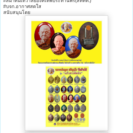
#สมาคมเทวาลัยองค์เทพประทานพร(สททท.)
#บจก.อากาศสดใส
สนับสนุนโดย