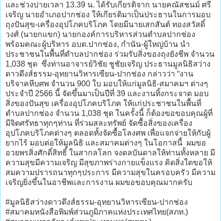
และช่วงบ่ายเวลา 13.39 น. ได้รับเกียรติจาก นายคณัสชนม์ ศรี
เจริญ นายอำเภอปากช่อง ให้เกียรติมาเป็นประธานในการมอบ
ถุงปันสุข-เครื่องอุปโภคบริโภค โดยมีนายเสกสันต์ ทองสวัสดิ์
วงศ์ (นายกแขก) นายกองค์การบริหารส่วนตำบลปากช่อง
พร้อมคณะผู้บริหาร อบต.ปากช่อง, กำนัน-ผู้ใหญ่บ้าน นำ
ประชาชนในพื้นที่ตำบลปากช่อง ร่วมรับสิ่งของถุงยังชีพ จำนวน
1,038 ชุด ซึ่งท่านอาจารย์วิชัย ชูชัยเจริญ ประธานมูลนิธิสว่าง
ดาวดึงส์ธรรม-อุทยานวิหารเซียน-ปากช่อง กล่าวว่า “งาน
บริจาคหีบศพ จำนวน 900 ใบ มอบให้แก่มูลนิธิ-สมาคมฯ ต่างๆ
ประจำปี 2566 นี้ จัดขึ้นมาเป็นปีที่ 39 และงานทิ้งกระจาด มอบ
สิ่งของปันสุข เครื่องอุปโภคบริโภค ให้แก่ประชาชนในพื้นที่
ตำบลปากช่อง จำนวน 1,038 ชุด ในครั้งนี้ ก็ต้องขอขอบคุณผู้ที่
มีจิตศรัทธาทุกๆท่าน ที่ร่วมสละทรัพย์ จัดซื้อสิ่งของเครื่อง
อุปโภคบริโภคต่างๆ ตลอดทั้งจัดซื้อโลงศพ เพื่อแจกจ่ายให้กับผู้
ยากไร้ มอบต่อให้มูลนิธิ และสมาคมต่างๆ ในโอกาสนี้ ผมขอ
อวยพรสิ่งศักดิ์สิทธิ์ ในสากลโลก จงดลบันดาลให้ท่านทั้งหลาย มี
ความสุขมีความเจริญ มีสุขภาพร่างกายแข็งแรง คิดสิ่งใดขอให้
สมความปรารถนาทุกๆประการ มีความสุขในครอบครัว มีความ
เจริญยิ่งขึ้นในอาชีพและการงาน ผมขอขอบคุณมากครับ
#มูลนิธิสว่างดาวดึงส์ธรรม-อุทยานวิหารเซียน-ปากช่อง
#สมาคมหนังสือพิมพ์ส่วนภูมิภาคแห่งประเทศไทย(สภท.)