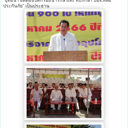
"ยุทธนา อดีตอธิบดีกรมธนารักษ์ และ ที่ปรึกษา บมจ.ทิพย
ประกันภัย" เป็นประธาน