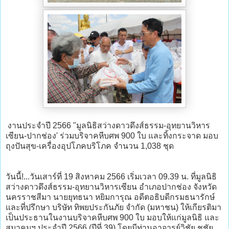
งานประจำปี 2566 "มูลนิธิสว่างดาวดึงส์ธรรม-อุทยานวิหาร
เซียน-ปากช่อง' ร่วมบริจาคหีบศพ 900 ใบ และทิ้งกระจาด มอบ
ถุงปันสุข-เครื่องอุปโภคบริโภค จำนวน 1,038 ชุด
วันนี้!...วันเสาร์ที่ 19 สิงหาคม 2566 เริ่มเวลา 09.39 น. ที่มูลนิธิ
สว่างดาวดึงส์ธรรม-อุทยานวิหารเซียน อำเภอปากช่อง จังหวัด
นครราชสีมา นายยุทธนา หยิมการุณ อดีตอธิบดีกรมธนารักษ์
และที่ปรึกษา บริษัท ทิพยประกันภัย จำกัด (มหาชน) ให้เกียรติมา
เป็นประธานในงานบริจาคหีบศพ 900 ใบ มอบให้แก่มูลนิธิ และ
สมาคมฯ ประจำปี 2566 (ปีที่ 39) โดยมีท่านอาจารย์วิชัย ชูชัย