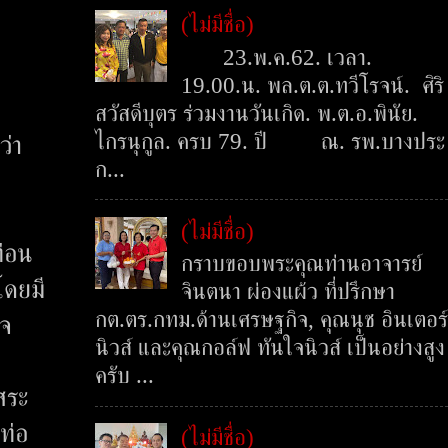
(ไม่มีชื่อ)
23.พ.ค.62. เวลา.
19.00.น. พล.ต.ต.ทวีโรจน์. ศิริ
สวัสดีบุตร ร่วมงานวันเกิด. พ.ต.อ.พินัย.
ไกรนุกูล. ครบ 79. ปี ณ. รพ.บางประ
ว่า
ก...
อ
(ไม่มีชื่อ)
ท่อน
กราบขอบพระคุณท่านอาจารย์
โดยมี
จินตนา ผ่องแผ้ว ที่ปรึกษา
กต.ตร.กทม.ด้านเศรษฐกิจ, คุณนุช อินเตอร์
ใจ
นิวส์ และคุณกอล์ฟ ทันใจนิวส์ เป็นอย่างสูง
ครับ ...
สระ
ท่อ
(ไม่มีชื่อ)