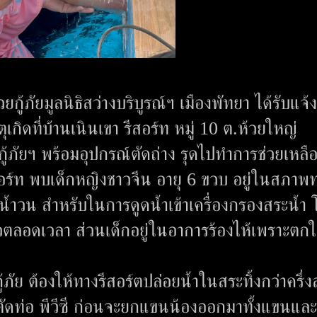
ู้ภัยมูลนิธิสว่างบริบูรณ์ฯ เมืองพัทยา ได้รับแจ้ง
เกิดที่บ้านเนินเขา รีสอร์ท หมู่ 10 ต.ห้วยใหญ่
ีมกู้ภัยฯ พร้อมอุปกรณ์ตัดถ่าง รุดไปทำการช่วยเหลื
์ท พบเด็กหญิงชาวจีน อายุ 6 ขวบ อยู่ในสภาพ
บบน้ำวน สำหรับในการดูดน้ำเข้าเครื่องกรองสระน้ำ 
วตลอดเวลา ส่วนเด็กอยู่ในอาการร้องไห้เพราะตก
ัย ต้องให้ทางรีสอร์ตปล่อยน้ำในสระทิ้งกว่าครึ่ง
ตัดท่อ พีวีซี ก่อนจะยกแขนน้องออกมาทั้งแขนและ