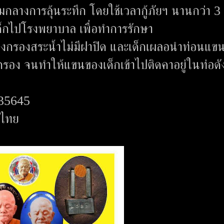
กลางการลุ้นระทึก โดยใช้เวลากู้ภัยฯ นานกว่า 3
วเด็กไปโรงพยาบาล เพื่อทำการรักษา
่องกรองสระน้ำไม่มีฝาปิด และเด็กเผลอนำท่อนแ
งกรอง จนทำให้แขนของเด็กเข้าไปติดคาอยู่ในท่อดั
535645
ศไทย