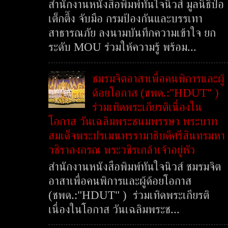
สำนักงานหนังสือพิมพ์ทันใจนิวส์ มูลนิธิป่อ
เต็กตึ๊ง จับมือ กรมป้องกันและบรรเทา
สาธารณภัย ลงนามบันทึกความเข้าใจ ยก
ระดับ MOU ร่วมให้ความรู้ พร้อม...
ชมรมจิตอาสาเพื่อคนพิการและผู้
ด้อยโอกาส (ชพด.:"HDUT" )
ร่วมเทิดพระเกียรติเนื่องใน
โอกาส วันเฉลิมพระชนมพรรษา พระบาท
สมเด็จพระปรเมนทรรามาธิบดีศรีสินทรมหา
วชิราลงกรณ พระวชิรเกล้าเจ้าอยู่หัว
สำนักงานหนังสือพิมพ์ทันใจนิวส์ ชมรมจิต
อาสาเพื่อคนพิการและผู้ด้อยโอกาส
(ชพด.:"HDUT" ) ร่วมเทิดพระเกียรติ
เนื่องในโอกาส วันเฉลิมพระช...