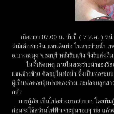
เมื่อเวลา 07.00 น. วันนี้ ( 7 ส.ค. ) หน่วยก
ว่ามีเด็กชาวจีน แขนติดท่อ ในสระว่ายน้ำ เหตุ
อ.บางละมุง จ.ชลบุรี หลังรับแจ้ง จึงรีบส่งท
ในที่เกิดเหตุ ภายในสระว่ายน้ำของรีสอร
แขนข้างซ้าย ติดอยู่ในท่อน้ำ ซึ่งเป็นท่อระ
ผู้เป็นพ่อคอยอุ้มประคองร่างและปลอบลูกสา
กลัว
การกู้ภัย เป็นไปอย่างยากลำบาก โดยทีมกู้ภ
ก่อนจะใช้สว่านไฟฟ้าเจาะปูนรอบๆ ท่อ แล้ว