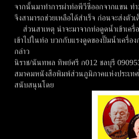
จากนั้นมาทำการผ่าท่อพีวีซีออกจากแขน ท่าม
จึงสามารถช่วยเหลือได้สำเร็จ ก่อนจะส่งตั
ส่วนสาเหตุ น่าจะมาจากท่อดูดน้ำเข้าเครื
เข้าไปในท่อ บวกกับแรงดูดของปั๊มน้ำเครื่อ
กล่าว
นิราช/นันทพล ทิพย์ศรี ก012 ชลบุรี 0909
สมาคมหนังสือพิมพ์ส่วนภูมิภาคแห่งประเท
สนับสนุนโดย